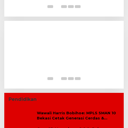
K
Komisi V DPR RI Kunjungi Sekolah
Rakyat, Pemkab Bekasi Pastikan Lahan
dan Calon Siswa Telah Disiapkan
P
B
Pendidikan
Wawali Harris Bobihoe: MPLS SMAN 10
Bekasi Cetak Generasi Cerdas &
Berkarakter