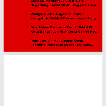
Guru SD Margahayu 2 & 8 Rela
Begadang Kawal SPMB Hingga Malam
Waluyo Purna Tugas: 36 Tahun
Mengabdi, SMAN 5 Bekasi Lepas Sang
Kepala Sekolah
Dua Tahun Berturut-Turut, SMAN 15
Kota Bekasi Lahirkan Duta GenRe Kota
Bekasi
Pengabdian: Manajemen Deep
Learning Pendekatan Praktik Baik
Berdampak Bagi Sekolah Dasar
Swasta Se-Kecamatan Tambun
Selatan Bekasi.