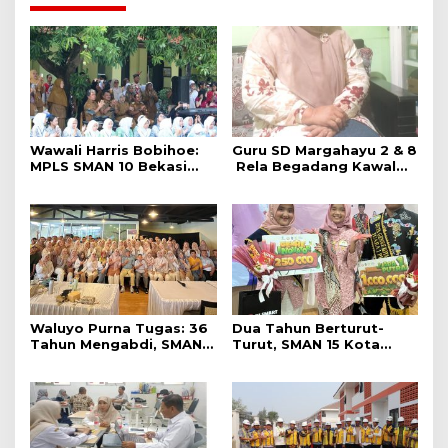
Wawali Harris Bobihoe:
Guru SD Margahayu 2 & 8
MPLS SMAN 10 Bekasi
Rela Begadang Kawal
Cetak Generasi Cerdas &
SPMB Hingga Malam
Berkarakter
Waluyo Purna Tugas: 36
Dua Tahun Berturut-
Tahun Mengabdi, SMAN 5
Turut, SMAN 15 Kota
Bekasi Lepas Sang
Bekasi Lahirkan Duta
Kepala Sekolah
GenRe Kota Bekasi