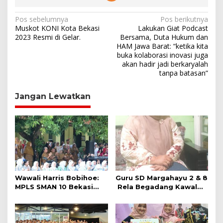
N
Pos sebelumnya
Pos berikutnya
Muskot KONI Kota Bekasi
Lakukan Giat Podcast
a
2023 Resmi di Gelar.
Bersama, Duta Hukum dan
HAM Jawa Barat: “ketika kita
v
buka kolaborasi inovasi juga
i
akan hadir jadi berkaryalah
tanpa batasan”
g
a
Jangan Lewatkan
s
i
p
o
s
Wawali Harris Bobihoe:
Guru SD Margahayu 2 & 8
MPLS SMAN 10 Bekasi
Rela Begadang Kawal
Cetak Generasi Cerdas &
SPMB Hingga Malam
Berkarakter