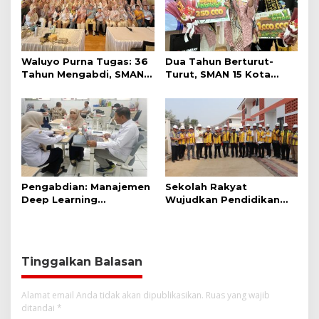
Waluyo Purna Tugas: 36
Dua Tahun Berturut-
Tahun Mengabdi, SMAN 5
Turut, SMAN 15 Kota
Bekasi Lepas Sang
Bekasi Lahirkan Duta
Kepala Sekolah
GenRe Kota Bekasi
Pengabdian: Manajemen
Sekolah Rakyat
Deep Learning
Wujudkan Pendidikan
Pendekatan Praktik Baik
Gratis untuk Anak Miskin
Berdampak Bagi Sekolah
Dasar Swasta Se-
Kecamatan Tambun
Tinggalkan Balasan
Selatan Bekasi.
Alamat email Anda tidak akan dipublikasikan.
Ruas yang wajib
ditandai
*