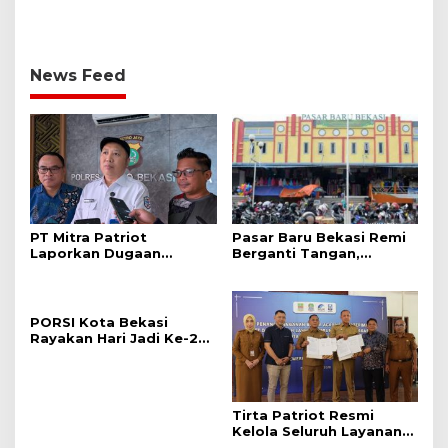
News Feed
PT Mitra Patriot
Pasar Baru Bekasi Remi
Laporkan Dugaan
Berganti Tangan,
Provokasi W ke
Dikelola oleh PT Mitra
Pedagang Pasar Baru
Patriot
PORSI Kota Bekasi
Rayakan Hari Jadi Ke-2
Dengan Kegiatan Wisata
Raga
Tirta Patriot Resmi
Kelola Seluruh Layanan
Air Minum di Kota