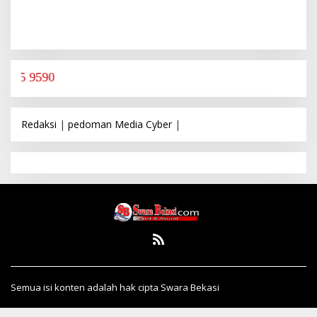
SWRA 
Redaksi
|
pedoman Media Cyber
|
Semua isi konten adalah hak cipta Swara Bekasi