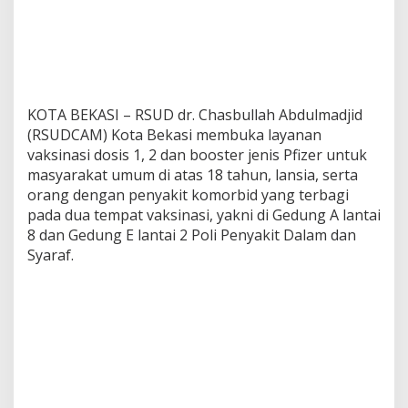
a
n
B
o
o
s
t
KOTA BEKASI – RSUD dr. Chasbullah Abdulmadjid
e
(RSUDCAM) Kota Bekasi membuka layanan
r
vaksinasi dosis 1, 2 dan booster jenis Pfizer untuk
masyarakat umum di atas 18 tahun, lansia, serta
orang dengan penyakit komorbid yang terbagi
pada dua tempat vaksinasi, yakni di Gedung A lantai
8 dan Gedung E lantai 2 Poli Penyakit Dalam dan
Syaraf.