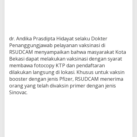
dr. Andika Prasdipta Hidayat selaku Dokter
Penanggungjawab pelayanan vaksinasi di
RSUDCAM menyampaikan bahwa masyarakat Kota
Bekasi dapat melakukan vaksinasi dengan syarat
membawa fotocopy KTP dan pendaftaran
dilakukan langsung di lokasi. Khusus untuk vaksin
booster dengan jenis Pfizer, RSUDCAM menerima
orang yang telah divaksin primer dengan jenis
Sinovac.