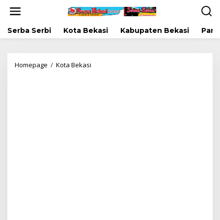
L
e
w
a
Serba Serbi
Kota Bekasi
Kabupaten Bekasi
Parl
t
i
k
Homepage
/
Kota Bekasi
R
e
S
k
U
o
D
n
d
t
r
e
.
n
C
h
a
s
b
u
l
l
a
h
A