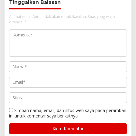
Tinggalkan Balasan
Alamat email Anda tidak akan dipublikasikan.
Ruas yang wajib
ditandai
*
Simpan nama, email, dan situs web saya pada peramban
ini untuk komentar saya berikutnya.