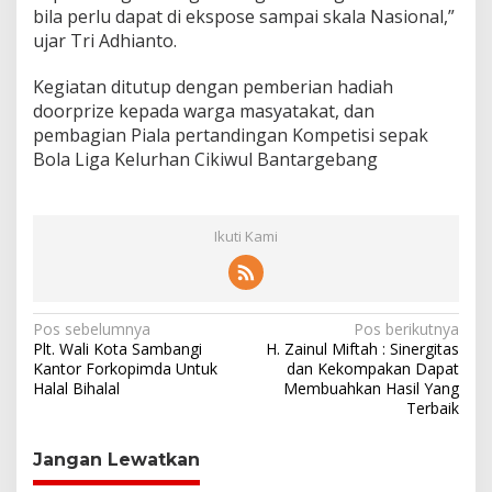
Sepakat Utamakan
Pelayanan Warga.
Kota Bekasi Puncaki
Disdagperin Kota Bekasi
Rata-Rata Lama Sekolah
Stabilkan Harga
Di Jabar, Wali Kota:
Kebutuhan Pokok
Pendidikan Adalah
Melalui Operasi Pasar
Investasi Jangka
Mandiri di 12 Kecamatan
Panjang
Tinggalkan Balasan
Alamat email Anda tidak akan dipublikasikan.
Ruas yang wajib
ditandai
*