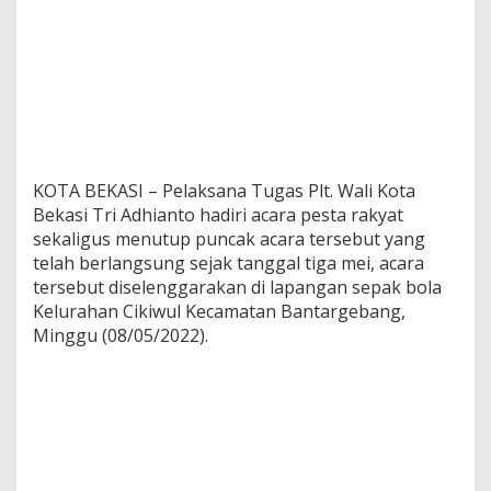
Acara tersebut sempat vakum selama dua tahun
akibat pandemi wabah covid-19, acara tersebut
merupakan agenda tahunan yang sering
dilaksanakan pasca hari raya idul fitri.
Kegiatan sosial ini di isi dengan berbagai kegiatan
positif, dari kompetisi sepak bola, pengembangan
usaha mikro menengah, dan simulasi destinasi
wisata lokal taman bermain ramah anak.
Kegiatan tersebut di Inisiasi oleh berbagai aspek
element, Camat Bantargebang, Lurah se-
Bantargebang, Tokoh Masyarakat, Tokoh Pemuda,
Organisasi kemasyarakatan dan TNI-Polri.
Dalam kesempatan ini, Tri Adhianto selaku Plt. Wali