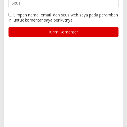
Dikelola oleh PT Mitra
Dengan Kegiatan Wisata
Patriot
Raga
Tirta Patriot Resmi
Wawali Harris Bobihoe:
Kelola Seluruh Layanan
MPLS SMAN 10 Bekasi
Air Minum di Kota
Cetak Generasi Cerdas &
Bekasi, Wali Kota dan
Berkarakter
Plt. Bupati Bekasi
Sepakat Utamakan
Pelayanan Warga.
Kota Bekasi Puncaki
Disdagperin Kota Bekasi
Rata-Rata Lama Sekolah
Stabilkan Harga
Di Jabar, Wali Kota:
Kebutuhan Pokok
Pendidikan Adalah
Melalui Operasi Pasar
Investasi Jangka
Mandiri di 12 Kecamatan
Panjang
View More