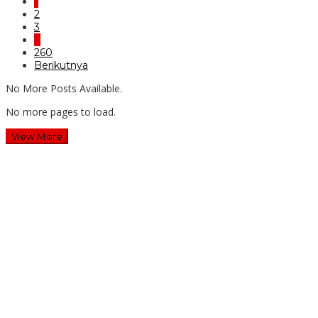
1
2
3
…
260
Berikutnya
No More Posts Available.
No more pages to load.
View More
Wawali Harris Bobihoe: MPLS SMAN 10 Bekasi Cetak
Generasi Cerdas & Berkarakter
Guru SD Margahayu 2 & 8 Rela Begadang Kawal SPMB
Hingga Malam
Waluyo Purna Tugas: 36 Tahun Mengabdi, SMAN 5 Bekasi
Lepas Sang Kepala Sekolah
Dua Tahun Berturut-Turut, SMAN 15 Kota Bekasi Lahirkan
Duta GenRe Kota Bekasi