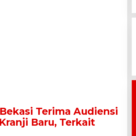
Bantu
BPBD Bekasi Kirim 10.000 Liter
 Baru Cikarang
Air Bersih ke Warga Serang
m CSR
Baru yang Terkena Kekeringan
Bekasi Terima Audiensi
ranji Baru, Terkait