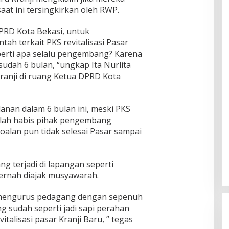
a
s
e
i
at ini tersingkirkan oleh RWP.
b
k
d
b
u
i
a
a
PRD Kota Bekasi, untuk
p
n
n
t
a
B
h terkait PKS revitalisasi Pasar
S
B
t
a
perti apa selalu pengembang? Karena
a
a
e
k
t
n
sudah 6 bulan, “ungkap Ita Nurlita
n
a
r
j
anji di ruang Ketua DPRD Kota
P
l
i
i
a
D
a
r
s
i
a
g
anan dalam 6 bulan ini, meski PKS
r
 telah habis pihak pengembang
a
a
oalan pun tidak selesai Pasar sampai
n
t
B
i
a
s
r
k
g terjadi di lapangan seperti
a
a
ernah diajak musyawarah.
t
n
P
mengurus pedagang dengan sepenuh
B
B
ng sudah seperti jadi sapi perahan
italisasi pasar Kranji Baru, ” tegas