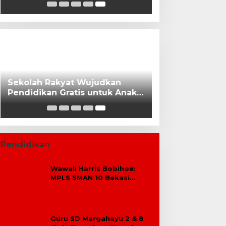
Dasar Swasta Se-Kecamatan
Tambun Selatan Bekasi.
Sekolah Rakyat Wujudkan
Pendidikan Gratis untuk Anak
Miskin
Pendidikan
Wawali Harris Bobihoe:
MPLS SMAN 10 Bekasi
Cetak Generasi Cerdas &
Berkarakter
Guru SD Margahayu 2 & 8