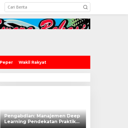
 Peper
Wakil Rakyat
Pengabdian: Manajemen Deep
Learning Pendekatan Praktik
Baik Berdampak Bagi Sekolah