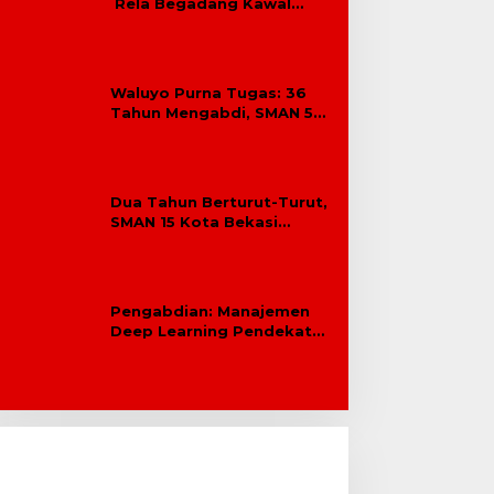
Rela Begadang Kawal
SPMB Hingga Malam
Waluyo Purna Tugas: 36
Tahun Mengabdi, SMAN 5
Bekasi Lepas Sang Kepala
Sekolah
Dua Tahun Berturut-Turut,
SMAN 15 Kota Bekasi
Lahirkan Duta GenRe Kota
Bekasi
Pengabdian: Manajemen
Deep Learning Pendekatan
Praktik Baik Berdampak
Bagi Sekolah Dasar Swasta
Se-Kecamatan Tambun
Selatan Bekasi.