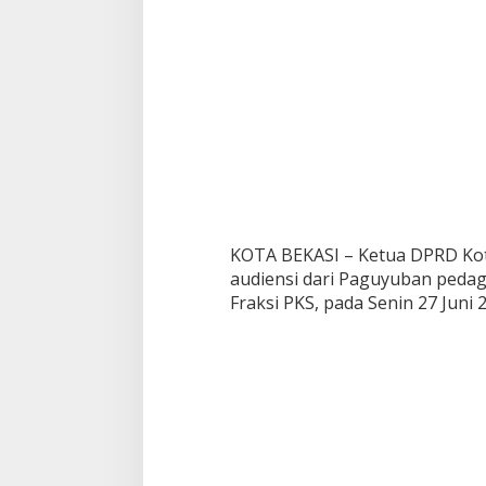
r
k
a
i
t
R
e
v
i
t
a
l
i
KOTA BEKASI – Ketua DPRD Kot
s
audiensi dari Paguyuban pedag
a
Fraksi PKS, pada Senin 27 Juni 
s
i