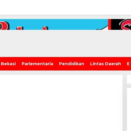
 Bekasi
Parlementaria
Pendidikan
Lintas Daerah
E
ugas: 36 Tahun
Dua Tahun Berturut-Turut,
 5 Bekasi
SMAN 15 Kota Bekasi Lahirkan
ala Sekolah
Duta GenRe Kota Bekasi