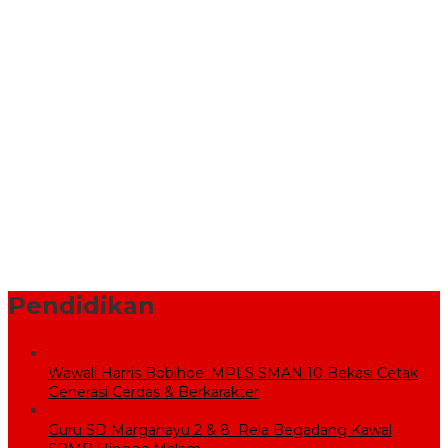
Bekasi, Wali Kota dan Plt. Bupati Bekasi Sepakat Utamakan
Pelayanan Warga.
Komisi V DPR RI Kunjungi Sekolah Rakyat, Pemkab Bekasi
Pastikan Lahan dan Calon Siswa Telah Disiapkan
Pemprov Jabar Bantu Penataan Pasar Baru Cikarang Melalui
Program CSR
BPBD Bekasi Kirim 10.000 Liter Air Bersih ke Warga Serang
Baru yang Terkena Kekeringan
Sekolah Rakyat Wujudkan Pendidikan Gratis untuk Anak
Miskin
Pendidikan
Wawali Harris Bobihoe: MPLS SMAN 10 Bekasi Cetak
Generasi Cerdas & Berkarakter
Guru SD Margahayu 2 & 8 Rela Begadang Kawal