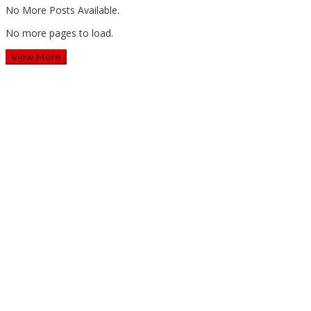
No More Posts Available.
No more pages to load.
View More
Wawali Harris Bobihoe: MPLS SMAN 10 Bekasi Cetak
Generasi Cerdas & Berkarakter
Guru SD Margahayu 2 & 8 Rela Begadang Kawal SPMB
Hingga Malam
Waluyo Purna Tugas: 36 Tahun Mengabdi, SMAN 5 Bekasi
Lepas Sang Kepala Sekolah
Dua Tahun Berturut-Turut, SMAN 15 Kota Bekasi Lahirkan
Duta GenRe Kota Bekasi
Pengabdian: Manajemen Deep Learning Pendekatan Praktik
Baik Berdampak Bagi Sekolah Dasar Swasta Se-Kecamatan
Tambun Selatan Bekasi.
Tirta Patriot Resmi Kelola Seluruh Layanan Air Minum di Kota