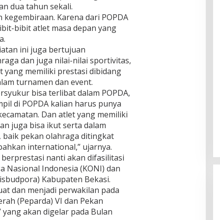
r
o
an dua tahun sekali.
a
a
i
b
t
h
an kegembiraan. Karena dari POPDA
s
D
a
a
,
i
a
bibit-bibit atlet masa depan yang
i
P
B
T
l
k
a
a.
a
e
a
i
n
atan ini juga bertujuan
p
r
I
g
e
a dan juga nilai-nilai sportivitas,
i
i
n
k
et yang memiliki prestasi dibidang
D
f
a
p
a
u
r
dalam turnamen dan event.
l
e
K
g
a
P
bersyukur bisa terlibat dalam POPDA,
r
u
a
s
i
mpil di POPDA kalian harus punya
d
n
a
t
n
a
 kecamatan. Dan atlet yang memiliki
k
n
r
a
S
e
P
ian juga bisa ikut serta dalam
u
n
e
r
u
k
g
baik pekan olahraga ditingkat
b
A
n
t
bahkan international,” ujarnya.
u
n
g
u
t
erprestasi nanti akan difasilitasi
g
l
r
g
ga Nasional Indonesia (KONI) dan
i
R
a
o
P
u
isbudpora) Kabupaten Bekasi.
r
t
T
s
at dan menjadi perwakilan pada
g
a
S
a
rah (Peparda) VI dan Pekan
a
D
L
k
M
V yang akan digelar pada Bulan
P
M
A
i
R