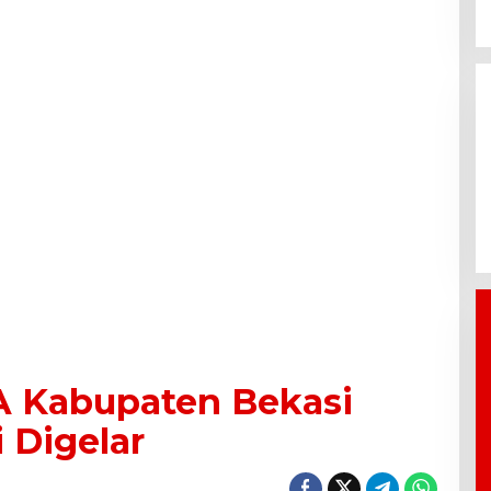
Tirta Patriot Resmi Kelola
Seluruh Layanan Air Minum di
Kota Bekasi, Wali Kota dan Plt.
Bupati Bekasi Sepakat
Utamakan Pelayanan Warga.
A Kabupaten Bekasi
 Digelar