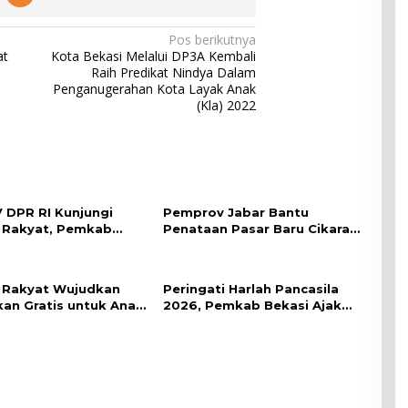
Pos berikutnya
at
Kota Bekasi Melalui DP3A Kembali
Raih Predikat Nindya Dalam
Penganugerahan Kota Layak Anak
(Kla) 2022
V DPR RI Kunjungi
Pemprov Jabar Bantu
 Rakyat, Pemkab
Penataan Pasar Baru Cikarang
Pastikan Lahan dan
Melalui Program CSR
iswa Telah Disiapkan
 Rakyat Wujudkan
Peringati Harlah Pancasila
kan Gratis untuk Anak
2026, Pemkab Bekasi Ajak
Masyarakat Hidupkan Nilai-
Nilai Kebangsaan