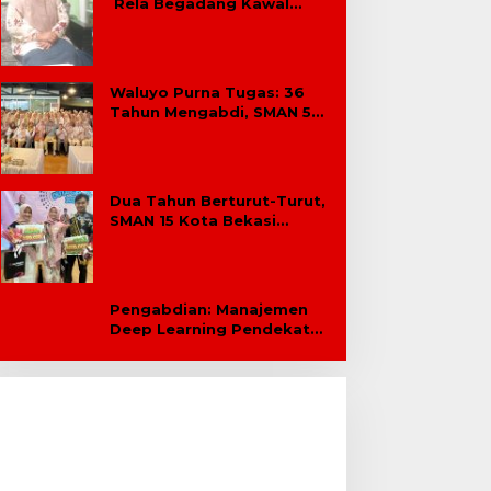
Rela Begadang Kawal
SPMB Hingga Malam
Waluyo Purna Tugas: 36
Tahun Mengabdi, SMAN 5
Bekasi Lepas Sang Kepala
Sekolah
Dua Tahun Berturut-Turut,
SMAN 15 Kota Bekasi
Lahirkan Duta GenRe Kota
Bekasi
Pengabdian: Manajemen
Deep Learning Pendekatan
Praktik Baik Berdampak
Bagi Sekolah Dasar Swasta
Se-Kecamatan Tambun
Selatan Bekasi.