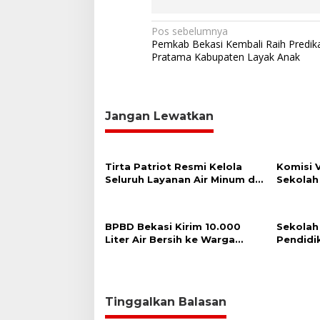
N
Pos sebelumnya
Pemkab Bekasi Kembali Raih Predik
a
Pratama Kabupaten Layak Anak
v
i
g
Jangan Lewatkan
a
s
Tirta Patriot Resmi Kelola
Komisi 
i
Seluruh Layanan Air Minum di
Sekolah
p
Kota Bekasi, Wali Kota dan
Bekasi 
Plt. Bupati Bekasi Sepakat
Calon S
o
Utamakan Pelayanan Warga.
BPBD Bekasi Kirim 10.000
Sekolah
s
Liter Air Bersih ke Warga
Pendidi
Serang Baru yang Terkena
Miskin
Kekeringan
Tinggalkan Balasan