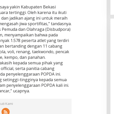
e
k
s
K
d
i
 saya yakin Kabupaten Bekasi
k
a
a
b
ara tertinggi. Oleh karena itu ikuti
i
b
n
a
n
dan jadikan ajang ini untuk meraih
u
S
t
B
p
mengasah jiwa sportifitas,” tandasnya.
a
B
a
a
t
a
nas Pemuda dan Olahraga (Disbudpora)
k
t
r
n
oln, menyampaikan bahwa pada
a
e
i
j
nyak 1.578 peserta atlet yang terdiri
l
n
a
i
D
akan bertanding dengan 11 cabang
P
r
i
a
bola, voli, renang, taekwondo, pencak
g
s
ate, kempo, dan panahan.
r
a
akasih kepada semua pihak yang
a
t
, official, serta panitia cabang
a
i
n
pada penyelenggaraan POPDA ini.
s
B
g setinggi-tingginya kepada semua
k
a
alam penyelenggaraan POPDA kali ini.
a
r
ncar,” ucapnya.
n
a
P
t
B
kuti Kami
B