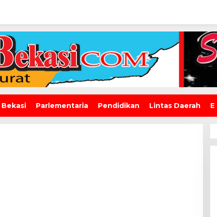
 Bekasi
Parlementaria
Pendidikan
Lintas Daerah
E
Wawali Harris Bobihoe: MPLS
SMAN 10 Bekasi Cetak
Generasi Cerdas & Berkarakter