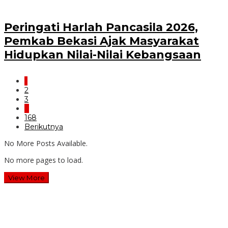
Peringati Harlah Pancasila 2026,
Pemkab Bekasi Ajak Masyarakat
Hidupkan Nilai-Nilai Kebangsaan
1
2
3
…
168
Berikutnya
No More Posts Available.
No more pages to load.
View More
Wawali Harris Bobihoe: MPLS SMAN 10 Bekasi Cetak
Generasi Cerdas & Berkarakter