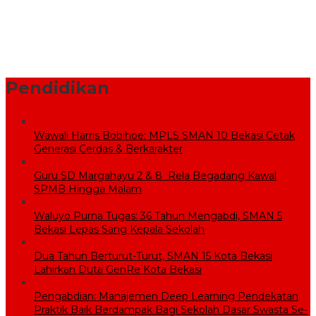
BPBD Bekasi Kirim 10.000 Liter Air Bersih ke Warga Serang
Baru yang Terkena Kekeringan
Sekolah Rakyat Wujudkan Pendidikan Gratis untuk Anak
Miskin
Pendidikan
Wawali Harris Bobihoe: MPLS SMAN 10 Bekasi Cetak
Generasi Cerdas & Berkarakter
Guru SD Margahayu 2 & 8 Rela Begadang Kawal
SPMB Hingga Malam
Waluyo Purna Tugas: 36 Tahun Mengabdi, SMAN 5
Bekasi Lepas Sang Kepala Sekolah
Dua Tahun Berturut-Turut, SMAN 15 Kota Bekasi
Lahirkan Duta GenRe Kota Bekasi
Pengabdian: Manajemen Deep Learning Pendekatan
Praktik Baik Berdampak Bagi Sekolah Dasar Swasta Se-