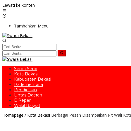
Lewati ke konten
Tambahkan Menu
Serba Serbi
Kota Bekasi
Kabupaten Bekasi
Parlementaria
Pendidikan
Lintas Daerah
E Peper
Wakil Rakyat
Homepage
/
Kota Bekasi
Berbagai Pesan Disampaikan Plt Wali Kot