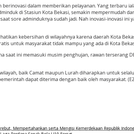
dan berinovasi dalam memberikan pelayanan. Yang terbaru i
n Adminduk di Stasiun Kota Bekasi, semakin mempermudah d
at sore adminduknya sudah jadi. Nah inovasi-inovasi ini
atikan kebersihan di wilayahnya karena daerah Kota Bekas
tis untuk masyarakat tidak mampu yang ada di Kota Bekas
na saat ini memasuki musim penghujan, rawan terserang D
ilayah, baik Camat maupun Lurah diharapkan untuk selalu
emerintah dapat diterima dengan baik oleh masyarakat. (
i Merebut, Mempertahankan serta Mengisi Kemerdekaan Republik Indone
 Laga Perdana Sepak Bola U10 Forsgi