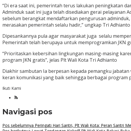
“Di era saat ini, pemerintah terus lakukan peningkatan 
Adminduk saat ini juga telah disediakan gerai pelayana
sebelum berangkat mendaftarkan pengurusan adminduk, sa
merasakan pemerintah selalu hadir,” ungkap Tri Adhianto
Dipesankannya pula agar masyarakat juga selalu memperh
Pemerintah telah berupaya untuk memprogramkan JKN gra
“Prioritaskan kebersihan lingkungan masing-masing kare
program JKN gratis”, jelas Plt Wali Kota Tri Adhianto
Diakhir sambutan Ia berpesan kepada pemangku jabatan w
keran komunikasi yang baik sehingga berbagai program p
Ikuti Kami
Navigasi pos
Pos sebelumnya
Peringati Hari Santri, Plt Wali Kota: Peran Santr
Pos berikutnya
Lewat Tendangan Kickoff Plt Wali Kota Bekasi Buka