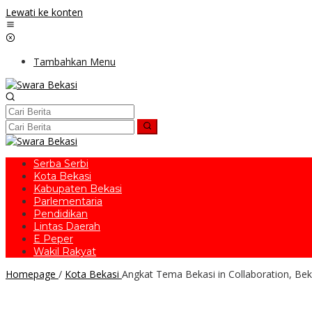
Lewati ke konten
Tambahkan Menu
Serba Serbi
Kota Bekasi
Kabupaten Bekasi
Parlementaria
Pendidikan
Lintas Daerah
E Peper
Wakil Rakyat
Homepage
/
Kota Bekasi
Angkat Tema Bekasi in Collaboration, Be