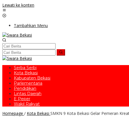
Lewati ke konten
Tambahkan Menu
Serba Serbi
Kota Bekasi
Kabupaten Bekasi
Parlementaria
Pendidikan
Lintas Daerah
E Peper
Wakil Rakyat
Homepage
/
Kota Bekasi
SMKN 9 Kota Bekasi Gelar Pemeran Kreati