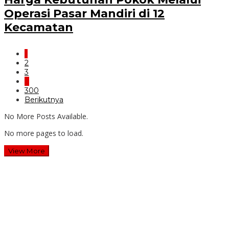
Operasi Pasar Mandiri di 12
Kecamatan
1
2
3
…
300
Berikutnya
No More Posts Available.
No more pages to load.
View More
Wawali Harris Bobihoe: MPLS SMAN 10 Bekasi Cetak
Generasi Cerdas & Berkarakter
Guru SD Margahayu 2 & 8 Rela Begadang Kawal SPMB
Hingga Malam