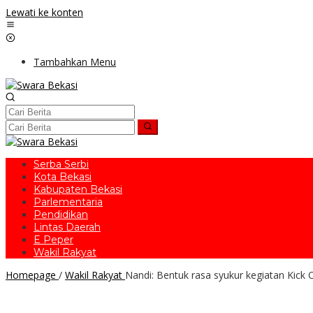
Lewati ke konten
Tambahkan Menu
Serba Serbi
Kota Bekasi
Kabupaten Bekasi
Parlementaria
Pendidikan
Lintas Daerah
E Peper
Wakil Rakyat
Homepage
/
Wakil Rakyat
Nandi: Bentuk rasa syukur kegiatan Kick