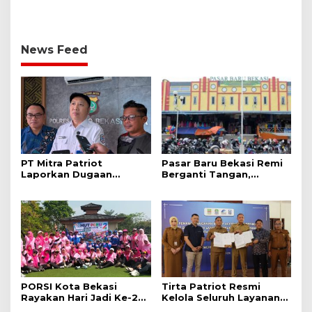
News Feed
PT Mitra Patriot
Pasar Baru Bekasi Remi
Laporkan Dugaan
Berganti Tangan,
Provokasi W ke
Dikelola oleh PT Mitra
Pedagang Pasar Baru
Patriot
PORSI Kota Bekasi
Tirta Patriot Resmi
Rayakan Hari Jadi Ke-2
Kelola Seluruh Layanan
Dengan Kegiatan Wisata
Air Minum di Kota