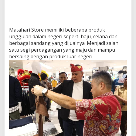
v
o
T
o
w
Matahari Store memiliki beberapa produk
n
unggulan dalam negeri seperti baju, celana dan
B
e
berbagai sandang yang dijualnya. Menjadi salah
k
satu segi perdagangan yang maju dan mampu
a
bersaing dengan produk luar negeri.
s
i
.