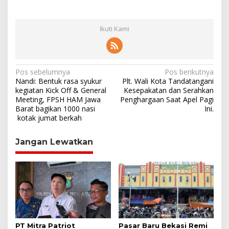
Ikuti Kami
N
Pos sebelumnya
Pos berikutnya
Nandi: Bentuk rasa syukur
Plt. Wali Kota Tandatangani
a
kegiatan Kick Off & General
Kesepakatan dan Serahkan
Meeting, FPSH HAM Jawa
Penghargaan Saat Apel Pagi
v
Barat bagikan 1000 nasi
Ini.
i
kotak jumat berkah
g
Jangan Lewatkan
a
s
i
p
o
s
PT Mitra Patriot
Pasar Baru Bekasi Remi