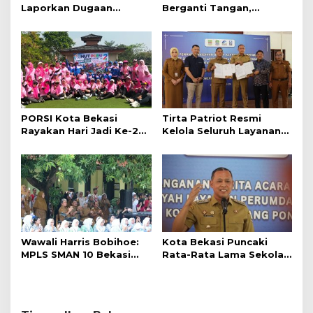
Laporkan Dugaan
Berganti Tangan,
Provokasi W ke
Dikelola oleh PT Mitra
Pedagang Pasar Baru
Patriot
PORSI Kota Bekasi
Tirta Patriot Resmi
Rayakan Hari Jadi Ke-2
Kelola Seluruh Layanan
Dengan Kegiatan Wisata
Air Minum di Kota
Raga
Bekasi, Wali Kota dan
Plt. Bupati Bekasi
Sepakat Utamakan
Pelayanan Warga.
Wawali Harris Bobihoe:
Kota Bekasi Puncaki
MPLS SMAN 10 Bekasi
Rata-Rata Lama Sekolah
Cetak Generasi Cerdas &
Di Jabar, Wali Kota:
Berkarakter
Pendidikan Adalah
Investasi Jangka
Panjang