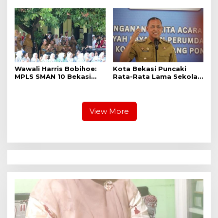
Raga
Bekasi, Wali Kota dan
Plt. Bupati Bekasi
Sepakat Utamakan
Pelayanan Warga.
Wawali Harris Bobihoe:
Kota Bekasi Puncaki
MPLS SMAN 10 Bekasi
Rata-Rata Lama Sekolah
Cetak Generasi Cerdas &
Di Jabar, Wali Kota:
Berkarakter
Pendidikan Adalah
Investasi Jangka
Panjang
View More