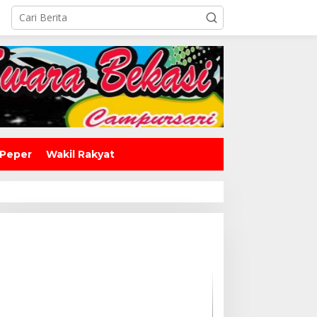
 Peper
Wakil Rakyat
Guru SD Margahayu 2 & 8 Rela
Begadang Kawal SPMB Hingga
Malam
Waluyo Purna 
Mengabdi, SMA
Lepas Sang Ke