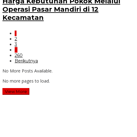
Harga Kebutuhan Pokok Melalui
Operasi Pasar Mandiri di 12
Kecamatan
1
2
3
…
260
Berikutnya
No More Posts Available.
No more pages to load.
View More
Wawali Harris Bobihoe: MPLS SMAN 10 Bekasi Cetak
Generasi Cerdas & Berkarakter
Guru SD Margahayu 2 & 8 Rela Begadang Kawal SPMB
Hingga Malam