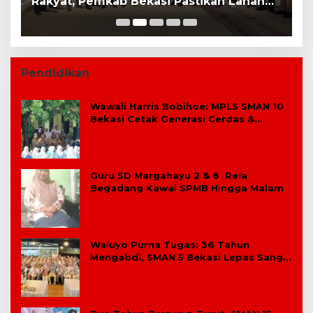
Rakyat, Pemkab Bekasi Pastikan Lahan
B
dan Calon Siswa Telah Disiapkan
Pendidikan
Wawali Harris Bobihoe: MPLS SMAN 10
Bekasi Cetak Generasi Cerdas &
Berkarakter
Guru SD Margahayu 2 & 8 Rela
Begadang Kawal SPMB Hingga Malam
Waluyo Purna Tugas: 36 Tahun
Mengabdi, SMAN 5 Bekasi Lepas Sang
Kepala Sekolah