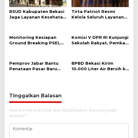
s
RSUD Kabupaten Bekasi
Tirta Patriot Resmi
Jaga Layanan Kesehatan
Kelola Seluruh Layanan
Tetap Optimal di Tengah
Air Minum di Kota
Penyesuaian Anggaran
Bekasi, Wali Kota dan
Plt. Bupati Bekasi
Monitoring Kesiapan
Komisi V DPR RI Kunjungi
Sepakat Utamakan
Ground Breaking PSEL
Sekolah Rakyat, Pemkab
Pelayanan Warga.
Sumurbatu, Pastikan
Bekasi Pastikan Lahan
Optimalisasi
dan Calon Siswa Telah
Pematangan Lahan
Disiapkan
Pemprov Jabar Bantu
BPBD Bekasi Kirim
Berjalan Sesuai Rencana
Penataan Pasar Baru
10.000 Liter Air Bersih ke
Cikarang Melalui
Warga Serang Baru yang
Program CSR
Terkena Kekeringan
Tinggalkan Balasan
Alamat email Anda tidak akan dipublikasikan.
Ruas yang wajib
ditandai
*