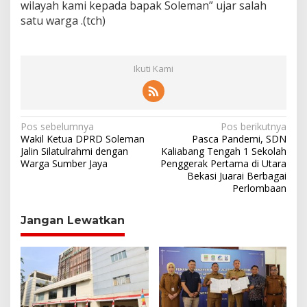
wilayah kami kepada bapak Soleman” ujar salah
satu warga .(tch)
Ikuti Kami
N
Pos sebelumnya
Pos berikutnya
Wakil Ketua DPRD Soleman
Pasca Pandemi, SDN
a
Jalin Silatulrahmi dengan
Kaliabang Tengah 1 Sekolah
Warga Sumber Jaya
Penggerak Pertama di Utara
v
Bekasi Juarai Berbagai
i
Perlombaan
g
Jangan Lewatkan
a
s
i
p
o