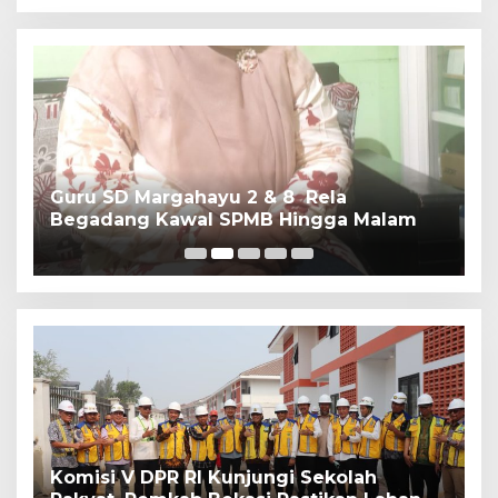
Guru SD Margahayu 2 & 8 Rela
W
Begadang Kawal SPMB Hingga Malam
M
K
Komisi V DPR RI Kunjungi Sekolah
P