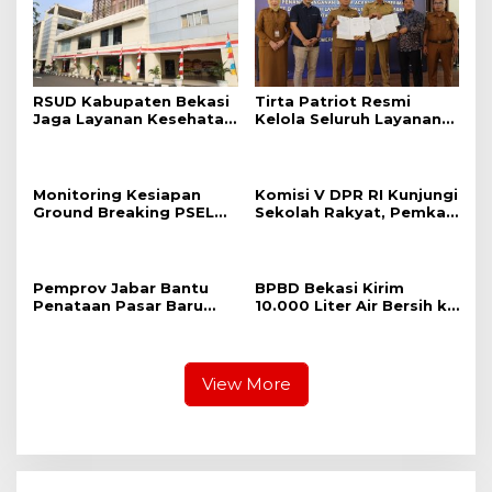
RSUD Kabupaten Bekasi
Tirta Patriot Resmi
Jaga Layanan Kesehatan
Kelola Seluruh Layanan
Tetap Optimal di Tengah
Air Minum di Kota
Penyesuaian Anggaran
Bekasi, Wali Kota dan
Plt. Bupati Bekasi
Sepakat Utamakan
Monitoring Kesiapan
Komisi V DPR RI Kunjungi
Pelayanan Warga.
Ground Breaking PSEL
Sekolah Rakyat, Pemkab
Sumurbatu, Pastikan
Bekasi Pastikan Lahan
Optimalisasi
dan Calon Siswa Telah
Pematangan Lahan
Disiapkan
Berjalan Sesuai Rencana
Pemprov Jabar Bantu
BPBD Bekasi Kirim
Penataan Pasar Baru
10.000 Liter Air Bersih ke
Cikarang Melalui
Warga Serang Baru yang
Program CSR
Terkena Kekeringan
View More