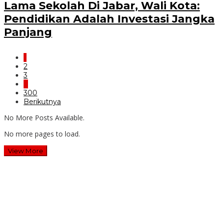
Lama Sekolah Di Jabar, Wali Kota:
Pendidikan Adalah Investasi Jangka
Panjang
1
2
3
…
300
Berikutnya
No More Posts Available.
No more pages to load.
View More
Wawali Harris Bobihoe: MPLS SMAN 10 Bekasi Cetak
Generasi Cerdas & Berkarakter
Guru SD Margahayu 2 & 8 Rela Begadang Kawal SPMB
Hingga Malam