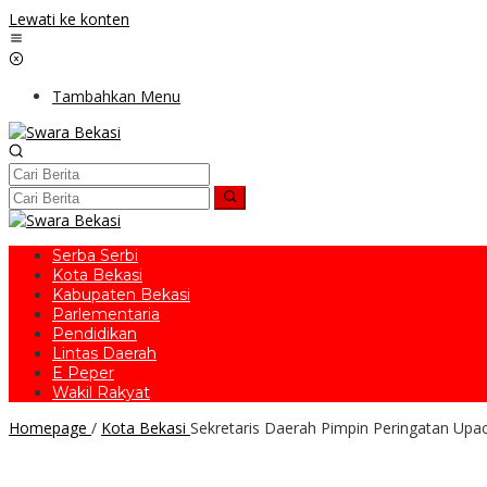
Lewati ke konten
Tambahkan Menu
Serba Serbi
Kota Bekasi
Kabupaten Bekasi
Parlementaria
Pendidikan
Lintas Daerah
E Peper
Wakil Rakyat
Homepage
/
Kota Bekasi
Sekretaris Daerah Pimpin Peringatan Upa