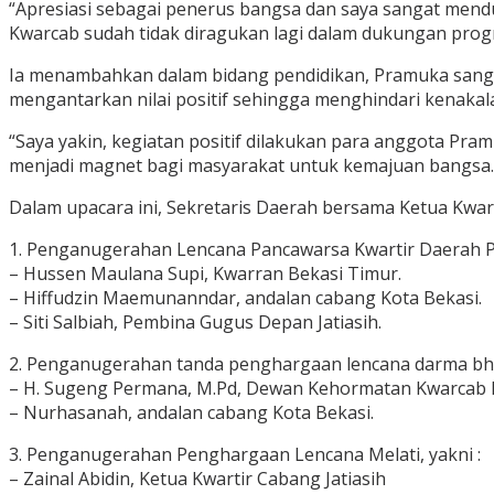
“Apresiasi sebagai penerus bangsa dan saya sangat mendu
Kwarcab sudah tidak diragukan lagi dalam dukungan progr
Ia menambahkan dalam bidang pendidikan, Pramuka sanga
mengantarkan nilai positif sehingga menghindari kenakal
“Saya yakin, kegiatan positif dilakukan para anggota Pr
menjadi magnet bagi masyarakat untuk kemajuan bangsa.”
Dalam upacara ini, Sekretaris Daerah bersama Ketua Kwa
1. Penganugerahan Lencana Pancawarsa Kwartir Daerah Pr
– Hussen Maulana Supi, Kwarran Bekasi Timur.
– Hiffudzin Maemunanndar, andalan cabang Kota Bekasi.
– Siti Salbiah, Pembina Gugus Depan Jatiasih.
2. Penganugerahan tanda penghargaan lencana darma bhak
– H. Sugeng Permana, M.Pd, Dewan Kehormatan Kwarcab K
– Nurhasanah, andalan cabang Kota Bekasi.
3. Penganugerahan Penghargaan Lencana Melati, yakni :
– Zainal Abidin, Ketua Kwartir Cabang Jatiasih