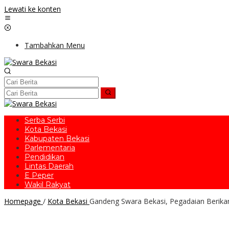
Lewati ke konten
Tambahkan Menu
Serba Serbi
Kota Bekasi
Kabupaten Bekasi
Parlementaria
Pendidikan
Lintas Daerah
E Peper
Wakil Rakyat
Homepage
/
Kota Bekasi
Gandeng Swara Bekasi, Pegadaian Berika