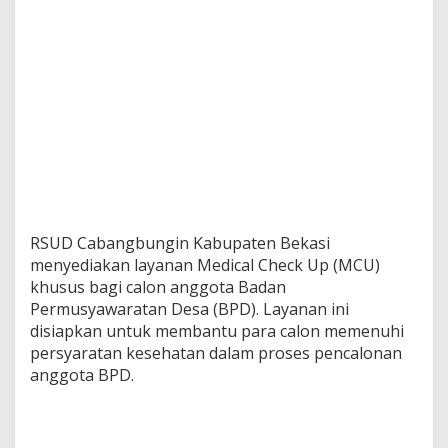
a
l
o
n
A
n
g
g
o
t
a
B
P
RSUD Cabangbungin Kabupaten Bekasi
D
menyediakan layanan Medical Check Up (MCU)
khusus bagi calon anggota Badan
Permusyawaratan Desa (BPD). Layanan ini
disiapkan untuk membantu para calon memenuhi
persyaratan kesehatan dalam proses pencalonan
anggota BPD.