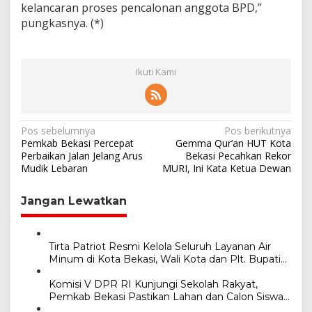
kelancaran proses pencalonan anggota BPD,”
pungkasnya. (*)
Ikuti Kami
N
Pos sebelumnya
Pos berikutnya
Pemkab Bekasi Percepat
Gemma Qur’an HUT Kota
a
Perbaikan Jalan Jelang Arus
Bekasi Pecahkan Rekor
Mudik Lebaran
MURI, Ini Kata Ketua Dewan
v
i
Jangan Lewatkan
g
a
s
Tirta Patriot Resmi Kelola Seluruh Layanan Air
Minum di Kota Bekasi, Wali Kota dan Plt. Bupati
i
Bekasi Sepakat Utamakan Pelayanan Warga.
Komisi V DPR RI Kunjungi Sekolah Rakyat,
p
Pemkab Bekasi Pastikan Lahan dan Calon Siswa
o
Telah Disiapkan