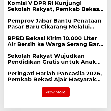
Komisi V DPR RI Kunjungi
Bupati Bekasi Sepakat
Sekolah Rakyat, Pemkab Bekasi
Utamakan Pelayanan Warga.
Pastikan Lahan dan Calon Siswa
Pemprov Jabar Bantu Penataan
Telah Disiapkan
Pasar Baru Cikarang Melalui
Program CSR
BPBD Bekasi Kirim 10.000 Liter
Air Bersih ke Warga Serang Baru
yang Terkena Kekeringan
Sekolah Rakyat Wujudkan
Pendidikan Gratis untuk Anak
Miskin
Peringati Harlah Pancasila 2026,
Pemkab Bekasi Ajak Masyarakat
Hidupkan Nilai-Nilai Kebangsaan
View More