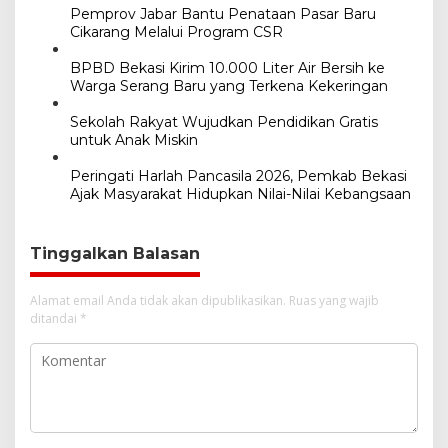
Pemprov Jabar Bantu Penataan Pasar Baru
s
Cikarang Melalui Program CSR
BPBD Bekasi Kirim 10.000 Liter Air Bersih ke
Warga Serang Baru yang Terkena Kekeringan
Sekolah Rakyat Wujudkan Pendidikan Gratis
untuk Anak Miskin
Peringati Harlah Pancasila 2026, Pemkab Bekasi
Ajak Masyarakat Hidupkan Nilai-Nilai Kebangsaan
Tinggalkan Balasan
Alamat email Anda tidak akan dipublikasikan.
Ruas yang wajib
ditandai
*