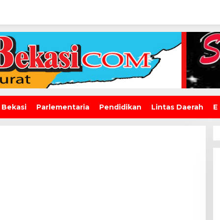
 Bekasi
Parlementaria
Pendidikan
Lintas Daerah
E
Wawali Harris Bobihoe: MPLS
SMAN 10 Bekasi Cetak
Generasi Cerdas & Berkarakter