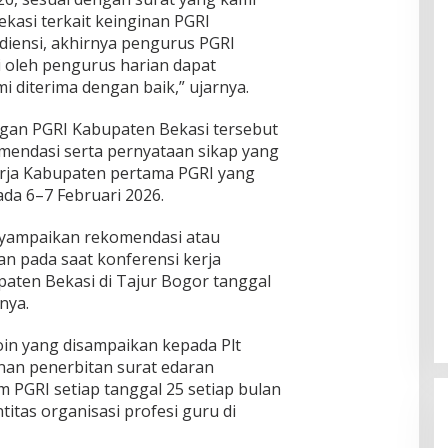
e
k
s
K
kasi terkait keinginan PGRI
d
i
k
a
a
b
iensi, akhirnya pengurus PGRI
i
b
n
a
n
i oleh pengurus harian dapat
u
S
t
B
 diterima dengan baik,” ujarnya.
p
a
B
a
a
t
a
k
t
gan PGRI Kabupaten Bekasi tersebut
r
n
a
e
i
j
endasi serta pernyataan sikap yang
l
n
a
i
D
erja Kabupaten pertama PGRI yang
P
r
i
ada 6–7 Februari 2026.
a
g
s
r
a
nyampaikan rekomendasi atau
a
an pada saat konferensi kerja
t
a
i
aten Bekasi di Tajur Bogor tanggal
n
s
nya.
B
k
a
a
r
in yang disampaikan kepada Plt
n
a
nan penerbitan surat edaran
P
t
B
PGRI setiap tanggal 25 setiap bulan
B
itas organisasi profesi guru di