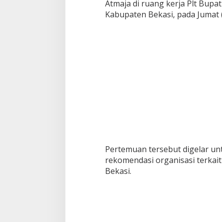
Atmaja di ruang kerja Plt Bupa
a
Kabupaten Bekasi, pada Jumat 
s
i
P
e
n
d
i
d
i
k
a
n
Pertemuan tersebut digelar u
rekomendasi organisasi terkait
Bekasi.