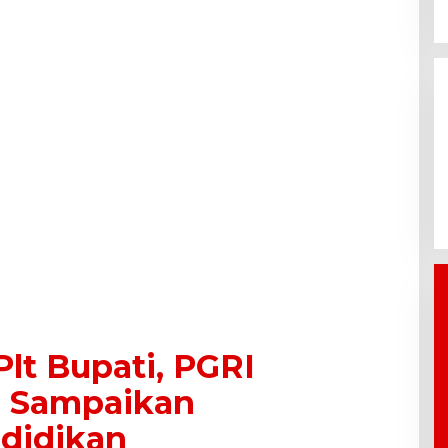
Tirta Patriot Resmi Kelola
Seluruh Layanan Air Minum di
Kota Bekasi, Wali Kota dan Plt.
Bupati Bekasi Sepakat
Utamakan Pelayanan Warga.
lt Bupati, PGRI
i Sampaikan
didikan