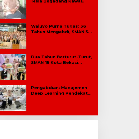
Rela Begadang Kawal
SPMB Hingga Malam
Waluyo Purna Tugas: 36
Tahun Mengabdi, SMAN 5
Bekasi Lepas Sang Kepala
Sekolah
Dua Tahun Berturut-Turut,
SMAN 15 Kota Bekasi
Lahirkan Duta GenRe Kota
Bekasi
Pengabdian: Manajemen
Deep Learning Pendekatan
Praktik Baik Berdampak
Bagi Sekolah Dasar Swasta
Se-Kecamatan Tambun
Selatan Bekasi.