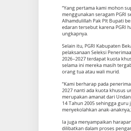
“Yang pertama kami mohon sup
menggunakan seragam PGRI set
Alhamdulillah Pak Plt Bupati 
edaran tersebut karena PGRI har
ungkapnya.
Selain itu, PGRI Kabupaten Be
pelaksanaan Seleksi Penerima
2026–2027 terdapat kuota khus
selama ini mereka masih terg
orang tua atau wali murid.
“Kami berharap pada penerima
2027 nanti ada kuota khusus un
merupakan amanat dari Unda
14 Tahun 2005 sehingga guru
menyekolahkan anak-anaknya,”
Ia juga menyampaikan harapan 
dilibatkan dalam proses pengam