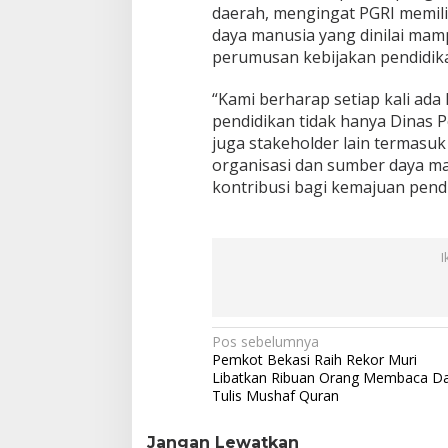
daerah, mengingat PGRI memilik
daya manusia yang dinilai ma
perumusan kebijakan pendidik
“Kami berharap setiap kali ad
pendidikan tidak hanya Dinas Pe
juga stakeholder lain termasuk
organisasi dan sumber daya m
kontribusi bagi kemajuan pendi
I
N
Pos sebelumnya
Pemkot Bekasi Raih Rekor Muri
a
Libatkan Ribuan Orang Membaca D
Tulis Mushaf Quran
v
i
Jangan Lewatkan