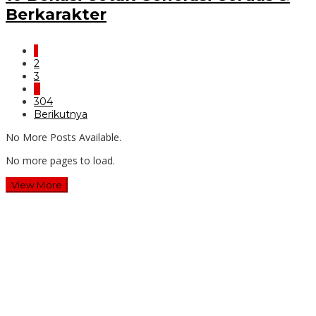
Berkarakter
1
2
3
…
304
Berikutnya
No More Posts Available.
No more pages to load.
View More
Wawali Harris Bobihoe: MPLS SMAN 10 Bekasi Cetak
Generasi Cerdas & Berkarakter
Guru SD Margahayu 2 & 8 Rela Begadang Kawal SPMB
Hingga Malam
Waluyo Purna Tugas: 36 Tahun Mengabdi, SMAN 5 Bekasi