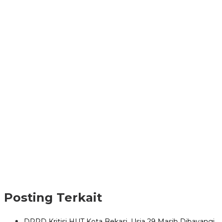
Posting Terkait
DPRD Kritisi HUT Kota Bekasi, Usia 29 Masih Dibayangi