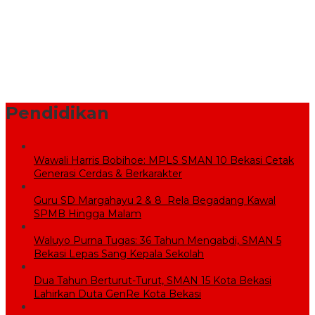
BPBD Bekasi Kirim 10.000 Liter Air Bersih ke Warga Serang
Baru yang Terkena Kekeringan
Sekolah Rakyat Wujudkan Pendidikan Gratis untuk Anak
Miskin
Pendidikan
Wawali Harris Bobihoe: MPLS SMAN 10 Bekasi Cetak
Generasi Cerdas & Berkarakter
Guru SD Margahayu 2 & 8 Rela Begadang Kawal
SPMB Hingga Malam
Waluyo Purna Tugas: 36 Tahun Mengabdi, SMAN 5
Bekasi Lepas Sang Kepala Sekolah
Dua Tahun Berturut-Turut, SMAN 15 Kota Bekasi
Lahirkan Duta GenRe Kota Bekasi