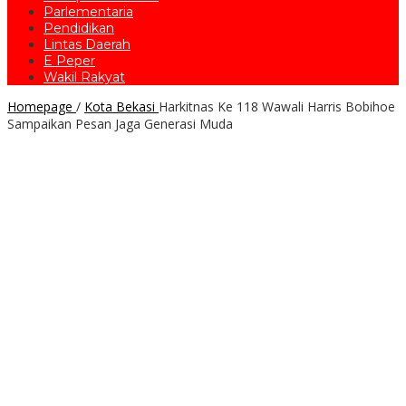
Parlementaria
Pendidikan
Lintas Daerah
E Peper
Wakil Rakyat
Homepage
/
Kota Bekasi
Harkitnas Ke 118 Wawali Harris Bobihoe
Sampaikan Pesan Jaga Generasi Muda