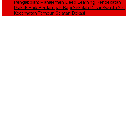
Pengabdian: Manajemen Deep Learning Pendekatan
Praktik Baik Berdampak Bagi Sekolah Dasar Swasta Se-
Kecamatan Tambun Selatan Bekasi.