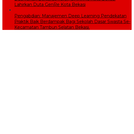
Lahirkan Duta GenRe Kota Bekasi
Pengabdian: Manajemen Deep Learning Pendekatan
Praktik Baik Berdampak Bagi Sekolah Dasar Swasta Se-
Kecamatan Tambun Selatan Bekasi.