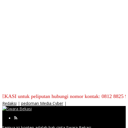
uk peliputan hubungi nomor kontak: 0812 8825 9590
Redaksi
|
pedoman Media Cyber
|
Semua isi konten adalah hak cipta Swara Bekasi