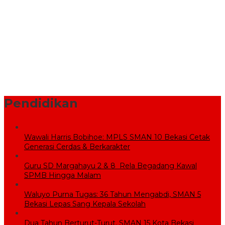
Pemprov Jabar Bantu Penataan Pasar Baru Cikarang Melalui
Program CSR
BPBD Bekasi Kirim 10.000 Liter Air Bersih ke Warga Serang
Baru yang Terkena Kekeringan
Sekolah Rakyat Wujudkan Pendidikan Gratis untuk Anak
Miskin
Pendidikan
Wawali Harris Bobihoe: MPLS SMAN 10 Bekasi Cetak
Generasi Cerdas & Berkarakter
Guru SD Margahayu 2 & 8 Rela Begadang Kawal
SPMB Hingga Malam
Waluyo Purna Tugas: 36 Tahun Mengabdi, SMAN 5
Bekasi Lepas Sang Kepala Sekolah
Dua Tahun Berturut-Turut, SMAN 15 Kota Bekasi