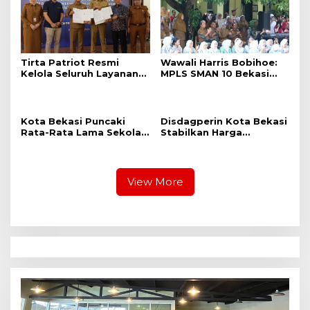
Tirta Patriot Resmi
Wawali Harris Bobihoe:
Kelola Seluruh Layanan
MPLS SMAN 10 Bekasi
Air Minum di Kota
Cetak Generasi Cerdas &
Bekasi, Wali Kota dan
Berkarakter
Plt. Bupati Bekasi
Sepakat Utamakan
Kota Bekasi Puncaki
Disdagperin Kota Bekasi
Pelayanan Warga.
Rata-Rata Lama Sekolah
Stabilkan Harga
Di Jabar, Wali Kota:
Kebutuhan Pokok
Pendidikan Adalah
Melalui Operasi Pasar
Investasi Jangka
Mandiri di 12 Kecamatan
Panjang
View More