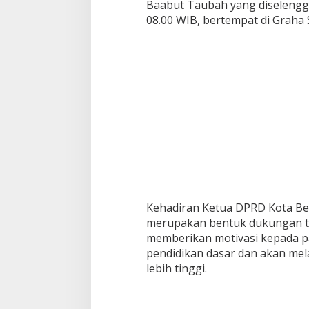
Baabut Taubah yang diselengg
a
08.00 WIB, bertempat di Graha S
m
B
a
a
b
u
t
T
a
u
b
a
h
Kehadiran Ketua DPRD Kota Bek
merupakan bentuk dukungan te
memberikan motivasi kepada pa
pendidikan dasar dan akan mel
lebih tinggi.