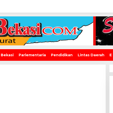
 Bekasi
Parlementaria
Pendidikan
Lintas Daerah
E
ugas: 36 Tahun
Dua Tahun Berturut-Turut,
 5 Bekasi
SMAN 15 Kota Bekasi Lahirkan
ala Sekolah
Duta GenRe Kota Bekasi