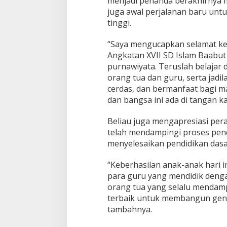
menjadi penanda berakhirnya ma
juga awal perjalanan baru untu
tinggi.
“Saya mengucapkan selamat kep
Angkatan XVII SD Islam Baabut
purnawiyata. Teruslah belaja
orang tua dan guru, serta jadi
cerdas, dan bermanfaat bagi m
dan bangsa ini ada di tangan kal
Beliau juga mengapresiasi per
telah mendampingi proses pend
menyelesaikan pendidikan dasa
“Keberhasilan anak-anak hari in
para guru yang mendidik deng
orang tua yang selalu mendampi
terbaik untuk membangun gene
tambahnya.