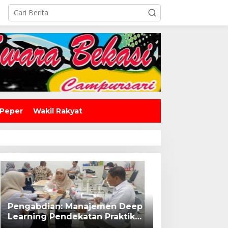
 Peper
Wakil Rakyat
Pengabdian: Manajemen Deep
Learning Pendekatan Praktik
Baik Berdampak Bagi Sekolah