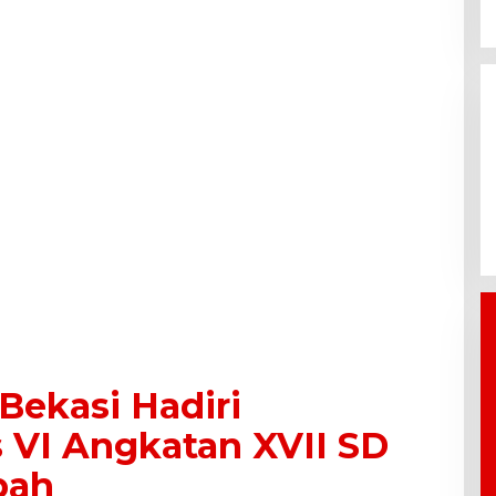
Bantu
BPBD Bekasi Kirim 10.000 Liter
 Baru Cikarang
Air Bersih ke Warga Serang
m CSR
Baru yang Terkena Kekeringan
Bekasi Hadiri
 VI Angkatan XVII SD
bah