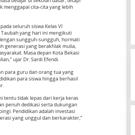
sa belajar di sekolah dasar, tetapi
i
b
n
a
n
k menggapai cita-cita yang lebih
u
S
t
B
p
a
B
a
a
t
a
k
t
r
ada seluruh siswa Kelas VI
n
a
e
i
j
 Taubah yang hari ini mengikuti
l
n
a
i
D
r dengan sungguh-sungguh, hormati
P
r
i
lah generasi yang berakhlak mulia,
a
g
asyarakat. Masa depan Kota Bekasi
s
r
a
ian,” ujar Dr. Sardi Efendi.
a
t
a
i
an para guru dan orang tua yang
n
s
idikan para siswa hingga berhasil
B
k
r.
a
a
r
n
a
i tentu tidak lepas dari kerja keras
P
t
B
an penuh dedikasi serta dukungan
B
ngi. Pendidikan adalah investasi
rasi yang unggul dan berkarakter,”