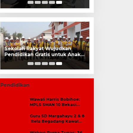
Dasar Swasta Se-Kecamatan
Tambun Selatan Bekasi.
Sekolah Rakyat Wujudkan
Pendidikan Gratis untuk Anak
Miskin
Pendidikan
Wawali Harris Bobihoe:
MPLS SMAN 10 Bekasi
Cetak Generasi Cerdas &
Berkarakter
Guru SD Margahayu 2 & 8
Rela Begadang Kawal
SPMB Hingga Malam
Waluyo Purna Tugas: 36