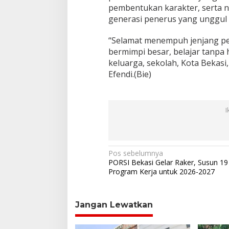
pembentukan karakter, serta ni
generasi penerus yang unggul 
“Selamat menempuh jenjang pen
bermimpi besar, belajar tanpa 
keluarga, sekolah, Kota Bekasi,
Efendi.(Bie)
I
N
Pos sebelumnya
PORSI Bekasi Gelar Raker, Susun 19
a
Program Kerja untuk 2026-2027
v
i
Jangan Lewatkan
g
a