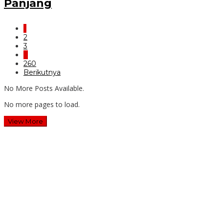
Panjang
1
2
3
…
260
Berikutnya
No More Posts Available.
No more pages to load.
View More
Wawali Harris Bobihoe: MPLS SMAN 10 Bekasi Cetak
Generasi Cerdas & Berkarakter
Guru SD Margahayu 2 & 8 Rela Begadang Kawal SPMB
Hingga Malam
Waluyo Purna Tugas: 36 Tahun Mengabdi, SMAN 5 Bekasi
Lepas Sang Kepala Sekolah