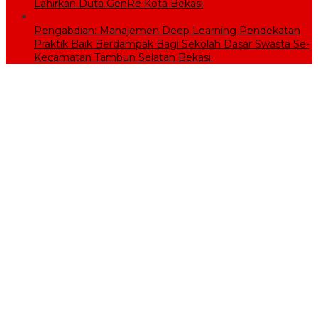
Lahirkan Duta GenRe Kota Bekasi
Pengabdian: Manajemen Deep Learning Pendekatan
Praktik Baik Berdampak Bagi Sekolah Dasar Swasta Se-
Kecamatan Tambun Selatan Bekasi.