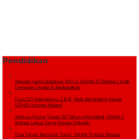
Pemprov Jabar Bantu Penataan Pasar Baru Cikarang Melalui
Program CSR
BPBD Bekasi Kirim 10.000 Liter Air Bersih ke Warga Serang
Baru yang Terkena Kekeringan
Sekolah Rakyat Wujudkan Pendidikan Gratis untuk Anak
Miskin
Pendidikan
Wawali Harris Bobihoe: MPLS SMAN 10 Bekasi Cetak
Generasi Cerdas & Berkarakter
Guru SD Margahayu 2 & 8 Rela Begadang Kawal
SPMB Hingga Malam
Waluyo Purna Tugas: 36 Tahun Mengabdi, SMAN 5
Bekasi Lepas Sang Kepala Sekolah
Dua Tahun Berturut-Turut, SMAN 15 Kota Bekasi