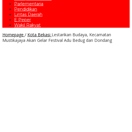
Parlementaria
Pendidikan
Lintas Daerah
E Peper
Wakil Rakyat
Homepage
/
Kota Bekasi
Lestarikan Budaya, Kecamatan
Mustikajaya Akan Gelar Festival Adu Bedug dan Dondang