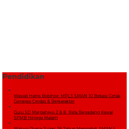
Komisi V DPR RI Kunjungi Sekolah Rakyat, Pemkab Bekasi
Pastikan Lahan dan Calon Siswa Telah Disiapkan
Pemprov Jabar Bantu Penataan Pasar Baru Cikarang Melalui
Program CSR
BPBD Bekasi Kirim 10.000 Liter Air Bersih ke Warga Serang
Baru yang Terkena Kekeringan
Sekolah Rakyat Wujudkan Pendidikan Gratis untuk Anak
Miskin
Pendidikan
Wawali Harris Bobihoe: MPLS SMAN 10 Bekasi Cetak
Generasi Cerdas & Berkarakter
Guru SD Margahayu 2 & 8 Rela Begadang Kawal
SPMB Hingga Malam
Waluyo Purna Tugas: 36 Tahun Mengabdi, SMAN 5