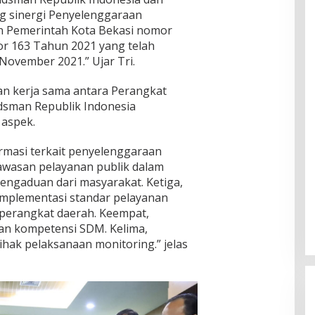
i
b
n
a
g sinergi Penyelenggaraan
n
u
S
t
B
an Pemerintah Kota Bekasi nomor
p
a
B
a
r 163 Tahun 2021 yang telah
a
t
a
k
t
r
November 2021.” Ujar Tri.
n
a
e
i
j
l
n
a
i
an kerja sama antara Perangkat
D
P
r
i
sman Republik Indonesia
a
g
 aspek.
s
r
a
a
rmasi terkait penyelenggaraan
t
a
awasan pelayanan publik dalam
i
n
s
engaduan dari masyarakat. Ketiga,
B
k
 implementasi standar pelayanan
a
a
r
 perangkat daerah. Keempat,
n
a
n kompetensi SDM. Kelima,
P
t
B
ihak pelaksanaan monitoring.” jelas
B