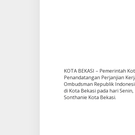
s
i
D
e
n
g
a
n
O
m
b
u
d
KOTA BEKASI – Pemerintah Kot
s
Penandatangan Perjanjian Kerj
m
Ombudsman Republik Indonesia
a
di Kota Bekasi pada hari Senin,
n
Sonthanie Kota Bekasi.
R
I