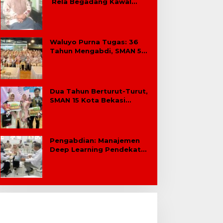
Rela Begadang Kawal
SPMB Hingga Malam
Waluyo Purna Tugas: 36
Tahun Mengabdi, SMAN 5
Bekasi Lepas Sang Kepala
Sekolah
Dua Tahun Berturut-Turut,
SMAN 15 Kota Bekasi
Lahirkan Duta GenRe Kota
Bekasi
Pengabdian: Manajemen
Deep Learning Pendekatan
Praktik Baik Berdampak
Bagi Sekolah Dasar Swasta
Se-Kecamatan Tambun
Selatan Bekasi.