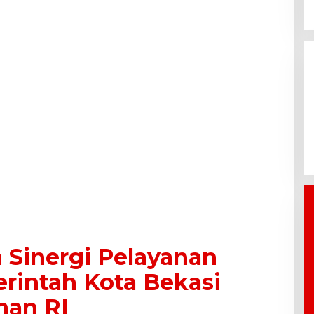
Bantu
BPBD Bekasi Kirim 10.000 Liter
 Baru Cikarang
Air Bersih ke Warga Serang
m CSR
Baru yang Terkena Kekeringan
Sinergi Pelayanan
rintah Kota Bekasi
an RI