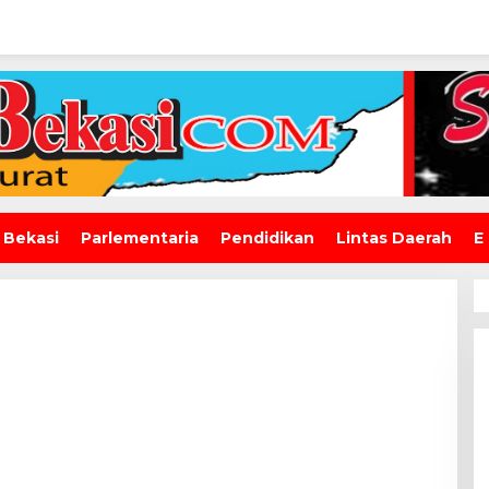
 Bekasi
Parlementaria
Pendidikan
Lintas Daerah
E
ugas: 36 Tahun
Dua Tahun Berturut-Turut,
 5 Bekasi
SMAN 15 Kota Bekasi Lahirkan
ala Sekolah
Duta GenRe Kota Bekasi