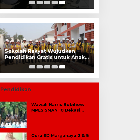
Dasar Swasta Se-Kecamatan
Tambun Selatan Bekasi.
Sekolah Rakyat Wujudkan
Pendidikan Gratis untuk Anak
Miskin
Pendidikan
Wawali Harris Bobihoe:
MPLS SMAN 10 Bekasi
Cetak Generasi Cerdas &
Berkarakter
Guru SD Margahayu 2 & 8