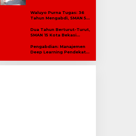
Waluyo Purna Tugas: 36
Tahun Mengabdi, SMAN 5
Bekasi Lepas Sang Kepala
Sekolah
Dua Tahun Berturut-Turut,
SMAN 15 Kota Bekasi
Lahirkan Duta GenRe Kota
Bekasi
Pengabdian: Manajemen
Deep Learning Pendekatan
Praktik Baik Berdampak
Bagi Sekolah Dasar Swasta
Se-Kecamatan Tambun
Selatan Bekasi.