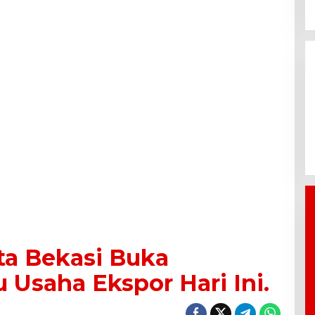
Tirta Patriot Resmi Kelola
Seluruh Layanan Air Minum di
Kota Bekasi, Wali Kota dan Plt.
Bupati Bekasi Sepakat
Utamakan Pelayanan Warga.
ta Bekasi Buka
Usaha Ekspor Hari Ini.