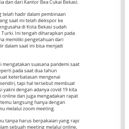
k
a dan dari Kantor Bea Cukai Bekasi.
s
K
d
i
k
a
a
b
 telah hadir dalam pembinaan
i
b
n
a
n
g saat ini telah diekspor ke
u
S
t
B
p
engusaha di Kota Bekasi sudah
a
B
a
a
t
a
Turki. Ini tengah diharapkan pada
k
t
r
n
ha memiliki pengetahuan dari
a
e
i
j
 dalam saat ini bisa menjadi
l
n
a
i
D
P
r
i
a
g
s
i mengatakan suasana pandemi saat
r
a
eperti pada saat dua tahun
a
uat keterbatasan mengenai
t
a
i
endiri, tapi hal tersebut membuat
n
s
B
 yakni dengan adanya covid 19 kita
k
a
i online dan juga mengadakan rapat
a
r
rtemu langsung hanya dengan
n
a
P
emu melalui zoom meeting.
t
B
B
temu tanpa harus berpakaian yang rapi
lam sebuah meeting melalui online,