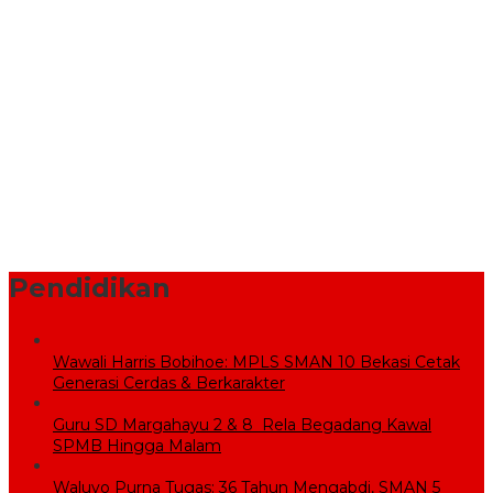
Komisi V DPR RI Kunjungi Sekolah Rakyat, Pemkab Bekasi
Pastikan Lahan dan Calon Siswa Telah Disiapkan
Pemprov Jabar Bantu Penataan Pasar Baru Cikarang Melalui
Program CSR
BPBD Bekasi Kirim 10.000 Liter Air Bersih ke Warga Serang
Baru yang Terkena Kekeringan
Sekolah Rakyat Wujudkan Pendidikan Gratis untuk Anak
Miskin
Pendidikan
Wawali Harris Bobihoe: MPLS SMAN 10 Bekasi Cetak
Generasi Cerdas & Berkarakter
Guru SD Margahayu 2 & 8 Rela Begadang Kawal
SPMB Hingga Malam
Waluyo Purna Tugas: 36 Tahun Mengabdi, SMAN 5