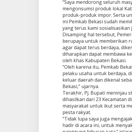
“Saya mendorong seluruh mas
mengonsumsi produk lokal Kabu
produk-produk impor. Serta u
ini Pemkab Bekasi sudah memil
yang terus kami sosialisasikan 
Disamping hal tersebut, Pemer
berupaya untuk memberikan r
agar dapat terus berdaya, diken
diharapkan dapat membawa kel
oleh khas Kabupaten Bekasi.
“Oleh karena itu, Pemkab Bek
pelaku usaha untuk berdaya, di
keluar daerah dan dikenal seb
Bekasi,” ujarnya.
Terakhir, Pj. Bupati meninja
dihasilkan dari 23 Kecamatan d
masyarakat untuk ikut serta
pesta rakyat.
“Tidak lupa saya juga mengaja
hadir di acara ini, untuk meny
panggung hiburan juga.” jelasn