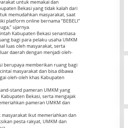
K
g
yarakat untuk memakai dan
a
a
r
u
a
s
paten Bekasi yang tidak kalah dari
l
d
n
a
t
P
a
ntuk memudahkan masyarakat, saat
k
n
r
i
S
iki platform online bernama “BEBELI”
e
P
u
n
e
juga,” ujarnya.
r
u
k
a
b
A
n
intah Kabupaten Bekasi senantiasa
t
n
u
n
g
u
g
uang bagi para pelaku usaha UMKM
t
g
l
r
al luas oleh masyarakat, serta
g
i
R
a
uar daerah dengan menjadi oleh-
o
P
u
r
t
T
s
g
a
S
a
asi berupaya memberikan ruang bagi
a
D
L
k
M
cintai masyarakat dan bisa dibawa
P
M
A
i
agai oleh-oleh khas Kabupaten
R
e
k
s
K
d
i
k
a
a
u stand-stand pameran UMKM yang
b
i
b
n
a
i Kabupaten Bekasi, serta mengajak
n
u
S
t
B
 memeriahkan pameran UMKM dan
p
a
B
a
a
t
a
k
t
r
k masyarakat ikut memeriahkan dan
n
a
e
i
j
aksikan pesta rakyat, UMKM dan
l
n
a
i
D
ya.