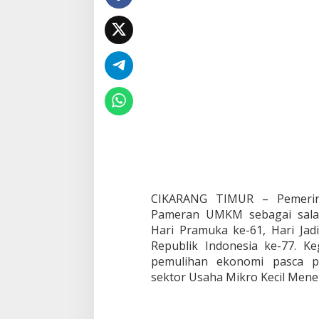
b
G
e
l
a
r
P
a
m
e
r
a
n
P
r
CIKARANG TIMUR – Pemerin
o
d
Pameran UMKM sebagai salah
u
Hari Pramuka ke-61, Hari Ja
k
Republik Indonesia ke-77. K
U
pemulihan ekonomi pasca p
M
K
sektor Usaha Mikro Kecil Men
M