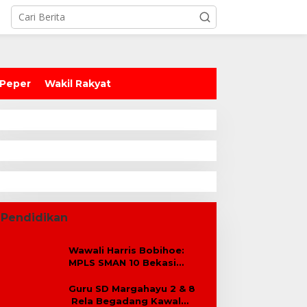
 Peper
Wakil Rakyat
Pendidikan
Wawali Harris Bobihoe:
MPLS SMAN 10 Bekasi
Cetak Generasi Cerdas &
Berkarakter
Guru SD Margahayu 2 & 8
Rela Begadang Kawal