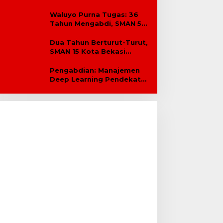
SPMB Hingga Malam
Waluyo Purna Tugas: 36
Tahun Mengabdi, SMAN 5
Bekasi Lepas Sang Kepala
Sekolah
Dua Tahun Berturut-Turut,
SMAN 15 Kota Bekasi
Lahirkan Duta GenRe Kota
Bekasi
Pengabdian: Manajemen
Deep Learning Pendekatan
Praktik Baik Berdampak
Bagi Sekolah Dasar Swasta
Se-Kecamatan Tambun
Selatan Bekasi.