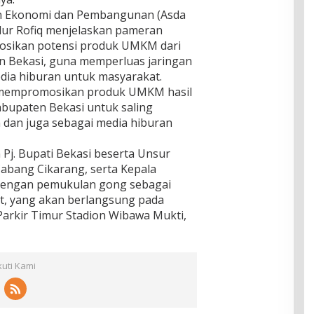
P
r
i
en Ekonomi dan Pembangunan (Asda
a
g
dur Rofiq menjelaskan pameran
s
r
a
sikan potensi produk UMKM dari
a
n Bekasi, guna memperluas jaringan
t
a
i
edia hiburan untuk masyarakat.
n
s
k mempromosikan produk UMKM hasil
B
k
a
abupaten Bekasi untuk saling
a
r
 dan juga sebagai media hiburan
n
a
P
t
B
Pj. Bupati Bekasi beserta Unsur
B
abang Cikarang, serta Kepala
dengan pemukulan gong sebagai
ut, yang akan berlangsung pada
Parkir Timur Stadion Wibawa Mukti,
kuti Kami