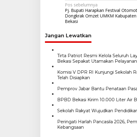
N
Pos sebelumnya
Pj. Bupati Harapkan Festival Otomot
a
Dongkrak Omzet UMKM Kabupaten
Bekasi
v
i
Jangan Lewatkan
g
a
Tirta Patriot Resmi Kelola Seluruh La
s
Bekasi Sepakat Utamakan Pelayanan
i
Komisi V DPR RI Kunjungi Sekolah R
p
Telah Disiapkan
o
Pemprov Jabar Bantu Penataan Pasa
s
BPBD Bekasi Kirim 10.000 Liter Air 
Sekolah Rakyat Wujudkan Pendidikan
Peringati Harlah Pancasila 2026, Pem
Kebangsaan