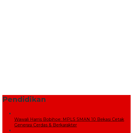
Tirta Patriot Resmi Kelola Seluruh Layanan Air Minum di Kota
Bekasi, Wali Kota dan Plt. Bupati Bekasi Sepakat Utamakan
Pelayanan Warga.
Komisi V DPR RI Kunjungi Sekolah Rakyat, Pemkab Bekasi
Pastikan Lahan dan Calon Siswa Telah Disiapkan
Pemprov Jabar Bantu Penataan Pasar Baru Cikarang Melalui
Program CSR
BPBD Bekasi Kirim 10.000 Liter Air Bersih ke Warga Serang
Baru yang Terkena Kekeringan
Sekolah Rakyat Wujudkan Pendidikan Gratis untuk Anak
Miskin
Pendidikan
Wawali Harris Bobihoe: MPLS SMAN 10 Bekasi Cetak
Generasi Cerdas & Berkarakter