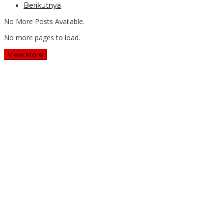
Berikutnya
No More Posts Available.
No more pages to load.
View More
Wawali Harris Bobihoe: MPLS SMAN 10 Bekasi Cetak
Generasi Cerdas & Berkarakter
Guru SD Margahayu 2 & 8 Rela Begadang Kawal SPMB
Hingga Malam
Waluyo Purna Tugas: 36 Tahun Mengabdi, SMAN 5 Bekasi
Lepas Sang Kepala Sekolah
Dua Tahun Berturut-Turut, SMAN 15 Kota Bekasi Lahirkan
Duta GenRe Kota Bekasi
Pengabdian: Manajemen Deep Learning Pendekatan Praktik
Baik Berdampak Bagi Sekolah Dasar Swasta Se-Kecamatan
Tambun Selatan Bekasi.