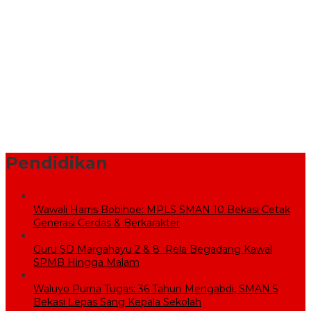
Pastikan Lahan dan Calon Siswa Telah Disiapkan
Pemprov Jabar Bantu Penataan Pasar Baru Cikarang Melalui
Program CSR
BPBD Bekasi Kirim 10.000 Liter Air Bersih ke Warga Serang
Baru yang Terkena Kekeringan
Sekolah Rakyat Wujudkan Pendidikan Gratis untuk Anak
Miskin
Pendidikan
Wawali Harris Bobihoe: MPLS SMAN 10 Bekasi Cetak
Generasi Cerdas & Berkarakter
Guru SD Margahayu 2 & 8 Rela Begadang Kawal
SPMB Hingga Malam
Waluyo Purna Tugas: 36 Tahun Mengabdi, SMAN 5
Bekasi Lepas Sang Kepala Sekolah