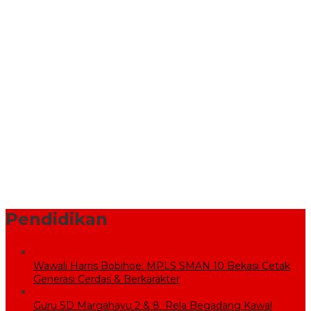
Tirta Patriot Resmi Kelola Seluruh Layanan Air Minum di Kota
Bekasi, Wali Kota dan Plt. Bupati Bekasi Sepakat Utamakan
Pelayanan Warga.
Komisi V DPR RI Kunjungi Sekolah Rakyat, Pemkab Bekasi
Pastikan Lahan dan Calon Siswa Telah Disiapkan
Pemprov Jabar Bantu Penataan Pasar Baru Cikarang Melalui
Program CSR
BPBD Bekasi Kirim 10.000 Liter Air Bersih ke Warga Serang
Baru yang Terkena Kekeringan
Sekolah Rakyat Wujudkan Pendidikan Gratis untuk Anak
Miskin
Pendidikan
Wawali Harris Bobihoe: MPLS SMAN 10 Bekasi Cetak
Generasi Cerdas & Berkarakter
Guru SD Margahayu 2 & 8 Rela Begadang Kawal