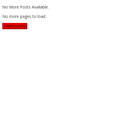
No More Posts Available.
No more pages to load.
View More
Wawali Harris Bobihoe: MPLS SMAN 10 Bekasi Cetak
Generasi Cerdas & Berkarakter
Guru SD Margahayu 2 & 8 Rela Begadang Kawal SPMB
Hingga Malam
Waluyo Purna Tugas: 36 Tahun Mengabdi, SMAN 5 Bekasi
Lepas Sang Kepala Sekolah
Dua Tahun Berturut-Turut, SMAN 15 Kota Bekasi Lahirkan
Duta GenRe Kota Bekasi
Pengabdian: Manajemen Deep Learning Pendekatan Praktik
Baik Berdampak Bagi Sekolah Dasar Swasta Se-Kecamatan
Tambun Selatan Bekasi.