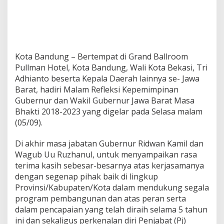
g
a
b
d
i
a
Kota Bandung – Bertempat di Grand Ballroom
n
Pullman Hotel, Kota Bandung, Wali Kota Bekasi, Tri
n
Adhianto beserta Kepala Daerah lainnya se- Jawa
y
a
Barat, hadiri Malam Refleksi Kepemimpinan
d
Gubernur dan Wakil Gubernur Jawa Barat Masa
a
Bhakti 2018-2023 yang digelar pada Selasa malam
l
(05/09).
a
m
P
Di akhir masa jabatan Gubernur Ridwan Kamil dan
e
Wagub Uu Ruzhanul, untuk menyampaikan rasa
m
terima kasih sebesar-besarnya atas kerjasamanya
b
dengan segenap pihak baik di lingkup
a
Provinsi/Kabupaten/Kota dalam mendukung segala
n
g
program pembangunan dan atas peran serta
u
dalam pencapaian yang telah diraih selama 5 tahun
n
ini dan sekaligus perkenalan diri Penjabat (Pj)
a