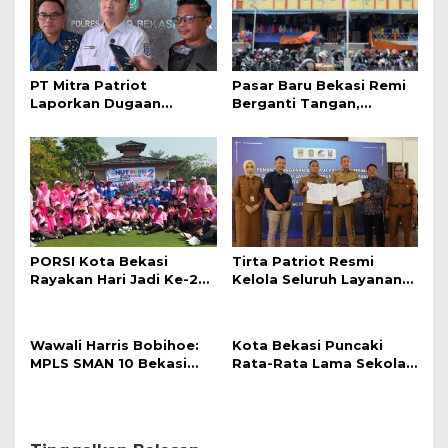
i
p
o
s
PT Mitra Patriot
Pasar Baru Bekasi Remi
Laporkan Dugaan
Berganti Tangan,
Provokasi W ke
Dikelola oleh PT Mitra
Pedagang Pasar Baru
Patriot
PORSI Kota Bekasi
Tirta Patriot Resmi
Rayakan Hari Jadi Ke-2
Kelola Seluruh Layanan
Dengan Kegiatan Wisata
Air Minum di Kota
Raga
Bekasi, Wali Kota dan
Plt. Bupati Bekasi
Wawali Harris Bobihoe:
Kota Bekasi Puncaki
Sepakat Utamakan
MPLS SMAN 10 Bekasi
Rata-Rata Lama Sekolah
Pelayanan Warga.
Cetak Generasi Cerdas &
Di Jabar, Wali Kota:
Berkarakter
Pendidikan Adalah
Investasi Jangka
Panjang