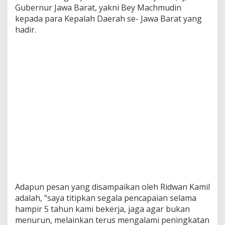
Gubernur Jawa Barat, yakni Bey Machmudin
n
J
kepada para Kepalah Daerah se- Jawa Barat yang
a
hadir.
b
a
r
"
Adapun pesan yang disampaikan oleh Ridwan Kamil
adalah, “saya titipkan segala pencapaian selama
hampir 5 tahun kami bekerja, jaga agar bukan
menurun, melainkan terus mengalami peningkatan