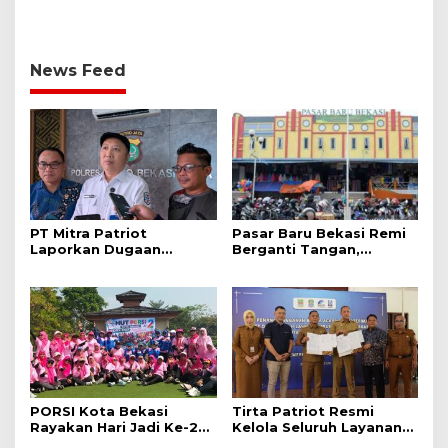
News Feed
PT Mitra Patriot
Pasar Baru Bekasi Remi
Laporkan Dugaan
Berganti Tangan,
Provokasi W ke
Dikelola oleh PT Mitra
Pedagang Pasar Baru
Patriot
PORSI Kota Bekasi
Tirta Patriot Resmi
Rayakan Hari Jadi Ke-2
Kelola Seluruh Layanan
Dengan Kegiatan Wisata
Air Minum di Kota