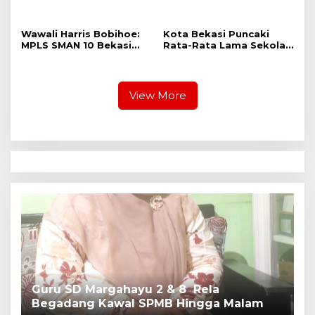
Raga
Bekasi, Wali Kota dan
Plt. Bupati Bekasi
Sepakat Utamakan
Wawali Harris Bobihoe:
Kota Bekasi Puncaki
Pelayanan Warga.
MPLS SMAN 10 Bekasi
Rata-Rata Lama Sekolah
Cetak Generasi Cerdas &
Di Jabar, Wali Kota:
Berkarakter
Pendidikan Adalah
Investasi Jangka
Panjang
View More
Guru SD Margahayu 2 & 8 Rela
W
Begadang Kawal SPMB Hingga Malam
M