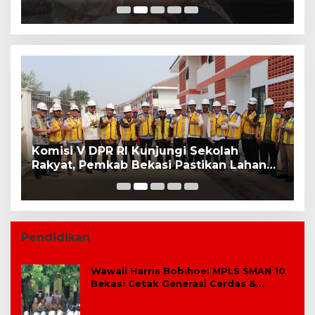
K
Komisi V DPR RI Kunjungi Sekolah
P
Rakyat, Pemkab Bekasi Pastikan Lahan
B
dan Calon Siswa Telah Disiapkan
Pendidikan
Wawali Harris Bobihoe: MPLS SMAN 10
Bekasi Cetak Generasi Cerdas &
Berkarakter