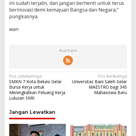
ini sudah terjalin, dan jangan berhenti untuk terus
berinovasi demi kemajuan Bangsa dan Negara,”
pungkasnya.
wan
Ikuti Kami
N
Pos sebelumnya
Pos berikutnya
SMKN 7 Kota Bekasi Gelar
Universitas Bani Saleh Gelar
a
Bursa Kerja untuk
MAESTRO bagi 345
Meningkatkan Peluang Kerja
Mahasiswa Baru
v
Lulusan SMK
i
g
Jangan Lewatkan
a
s