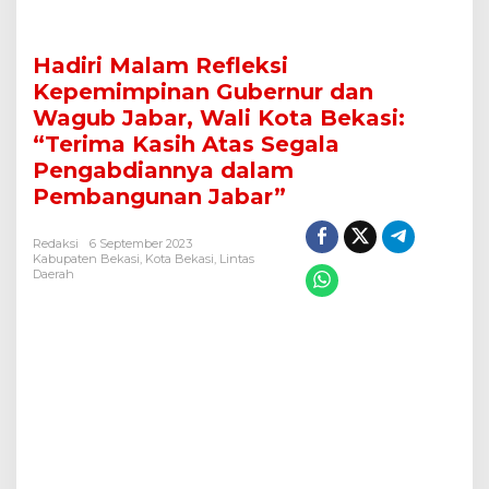
i
K
e
Hadiri Malam Refleksi
p
e
Kepemimpinan Gubernur dan
m
Wagub Jabar, Wali Kota Bekasi:
i
“Terima Kasih Atas Segala
m
p
Pengabdiannya dalam
i
Pembangunan Jabar”
n
a
n
Redaksi
6 September 2023
Kabupaten Bekasi
,
Kota Bekasi
,
Lintas
G
Daerah
u
b
e
r
n
u
r
d
a
n
W