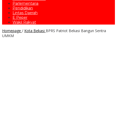
Parlementaria
Pendidikan
Lintas Daerah
E Peper
Wakil Rakyat
Homepage
/
Kota Bekasi
BPRS Patriot Bekasi Bangun Sentra
UMKM