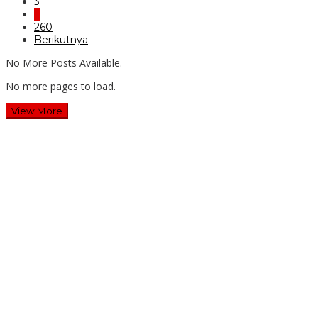
3
…
260
Berikutnya
No More Posts Available.
No more pages to load.
View More
Wawali Harris Bobihoe: MPLS SMAN 10 Bekasi Cetak
Generasi Cerdas & Berkarakter
Guru SD Margahayu 2 & 8 Rela Begadang Kawal SPMB
Hingga Malam
Waluyo Purna Tugas: 36 Tahun Mengabdi, SMAN 5 Bekasi
Lepas Sang Kepala Sekolah
Dua Tahun Berturut-Turut, SMAN 15 Kota Bekasi Lahirkan
Duta GenRe Kota Bekasi
Pengabdian: Manajemen Deep Learning Pendekatan Praktik