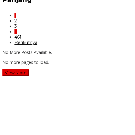
1
2
3
…
461
Berikutnya
No More Posts Available.
No more pages to load.
View More
Wawali Harris Bobihoe: MPLS SMAN 10 Bekasi Cetak
Generasi Cerdas & Berkarakter
Guru SD Margahayu 2 & 8 Rela Begadang Kawal SPMB
Hingga Malam
Waluyo Purna Tugas: 36 Tahun Mengabdi, SMAN 5 Bekasi
Lepas Sang Kepala Sekolah