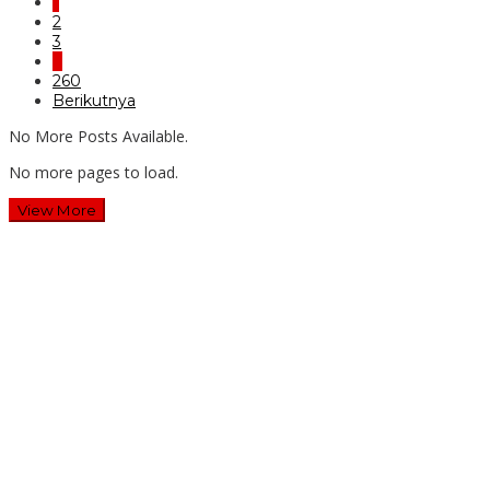
1
2
3
…
260
Berikutnya
No More Posts Available.
No more pages to load.
View More
Wawali Harris Bobihoe: MPLS SMAN 10 Bekasi Cetak
Generasi Cerdas & Berkarakter
Guru SD Margahayu 2 & 8 Rela Begadang Kawal SPMB
Hingga Malam
Waluyo Purna Tugas: 36 Tahun Mengabdi, SMAN 5 Bekasi
Lepas Sang Kepala Sekolah
Dua Tahun Berturut-Turut, SMAN 15 Kota Bekasi Lahirkan
Duta GenRe Kota Bekasi