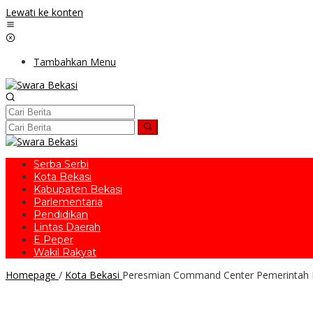
Lewati ke konten
Tambahkan Menu
Serba Serbi
Kota Bekasi
Kabupaten Bekasi
Parlementaria
Pendidikan
Lintas Daerah
E Peper
Wakil Rakyat
Homepage
/
Kota Bekasi
Peresmian Command Center Pemerintah 