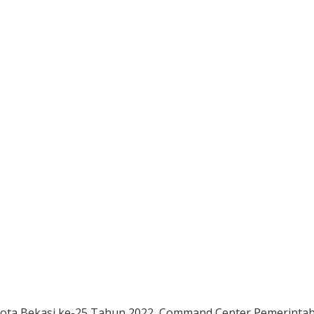
ta Bekasi ke-25 Tahun 2022, Command Center Pemerintah Ko