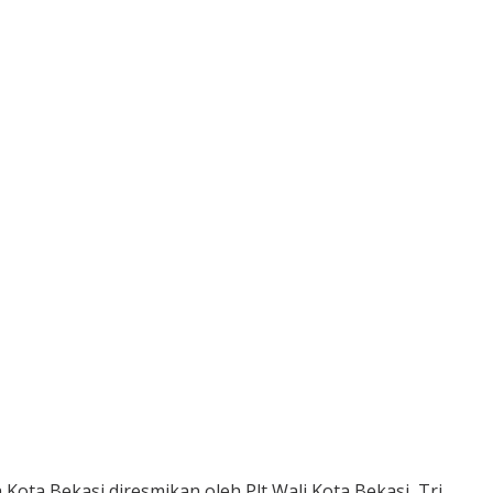
ta Bekasi diresmikan oleh Plt Wali Kota Bekasi, Tri