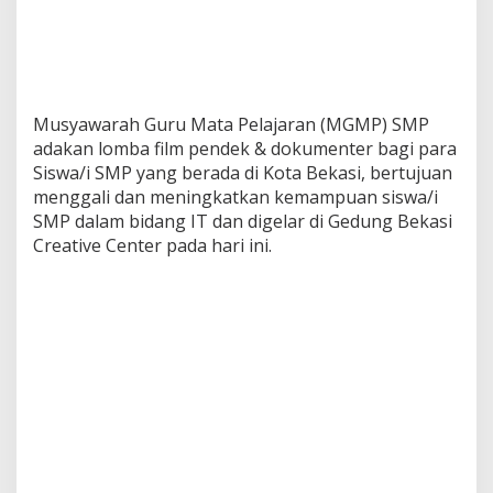
s
i
S
e
r
a
Musyawarah Guru Mata Pelajaran (MGMP) SMP
h
adakan lomba film pendek & dokumenter bagi para
k
Siswa/i SMP yang berada di Kota Bekasi, bertujuan
a
n
menggali dan meningkatkan kemampuan siswa/i
L
SMP dalam bidang IT dan digelar di Gedung Bekasi
a
Creative Center pada hari ini.
n
g
s
u
n
g