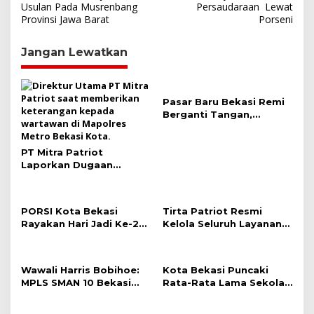
a
Usulan Pada Musrenbang
Persaudaraan Lewat
Provinsi Jawa Barat
Porseni
v
i
Jangan Lewatkan
g
a
s
Pasar Baru Bekasi Remi
Berganti Tangan,
i
Dikelola oleh PT Mitra
p
Patriot
PT Mitra Patriot
o
Laporkan Dugaan
s
Provokasi W ke
Pedagang Pasar Baru
PORSI Kota Bekasi
Tirta Patriot Resmi
Rayakan Hari Jadi Ke-2
Kelola Seluruh Layanan
Dengan Kegiatan Wisata
Air Minum di Kota
Raga
Bekasi, Wali Kota dan
Plt. Bupati Bekasi
Wawali Harris Bobihoe:
Kota Bekasi Puncaki
Sepakat Utamakan
MPLS SMAN 10 Bekasi
Rata-Rata Lama Sekolah
Pelayanan Warga.
Cetak Generasi Cerdas &
Di Jabar, Wali Kota:
Berkarakter
Pendidikan Adalah