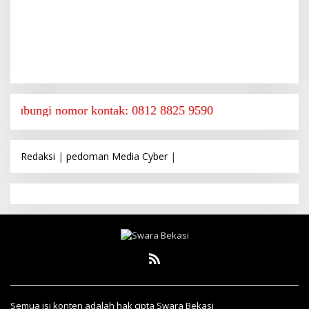
gi nomor kontak: 0812 8825 9590
Redaksi
|
pedoman Media Cyber
|
Semua isi konten adalah hak cipta Swara Bekasi