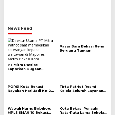
News Feed
Pasar Baru Bekasi Remi
Berganti Tangan,
Dikelola oleh PT Mitra
Patriot
PT Mitra Patriot
Laporkan Dugaan
Provokasi W ke
Pedagang Pasar Baru
PORSI Kota Bekasi
Tirta Patriot Resmi
Rayakan Hari Jadi Ke-2
Kelola Seluruh Layanan
Dengan Kegiatan Wisata
Air Minum di Kota
Raga
Bekasi, Wali Kota dan
Plt. Bupati Bekasi
Sepakat Utamakan
Wawali Harris Bobihoe:
Kota Bekasi Puncaki
Pelayanan Warga.
MPLS SMAN 10 Bekasi
Rata-Rata Lama Sekolah