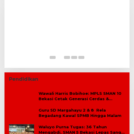
P
B
Pendidikan
Wawali Harris Bobihoe: MPLS SMAN 10
Bekasi Cetak Generasi Cerdas &
Berkarakter
Guru SD Margahayu 2 & 8 Rela
Begadang Kawal SPMB Hingga Malam
Waluyo Purna Tugas: 36 Tahun
Mengabdi, SMAN 5 Bekasi Lepas Sang