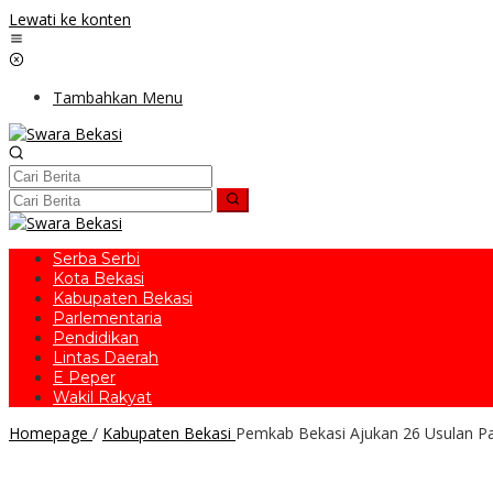
Lewati ke konten
Tambahkan Menu
Serba Serbi
Kota Bekasi
Kabupaten Bekasi
Parlementaria
Pendidikan
Lintas Daerah
E Peper
Wakil Rakyat
Homepage
/
Kabupaten Bekasi
Pemkab Bekasi Ajukan 26 Usulan Pa