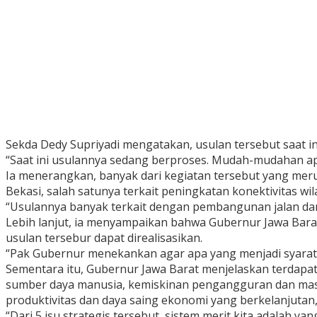
Sekda Dedy Supriyadi mengatakan, usulan tersebut saat in
“Saat ini usulannya sedang berproses. Mudah-mudahan apa
Ia menerangkan, banyak dari kegiatan tersebut yang mer
Bekasi, salah satunya terkait peningkatan konektivitas wil
“Usulannya banyak terkait dengan pembangunan jalan dan
Lebih lanjut, ia menyampaikan bahwa Gubernur Jawa Bara
usulan tersebur dapat direalisasikan.
“Pak Gubernur menekankan agar apa yang menjadi syaratnya
Sementara itu, Gubernur Jawa Barat menjelaskan terdapat 5
sumber daya manusia, kemiskinan pengangguran dan mas
produktivitas dan daya saing ekonomi yang berkelanjutan, 
“Dari 5 isu strategis tersebut, sistem merit kita adalah ya