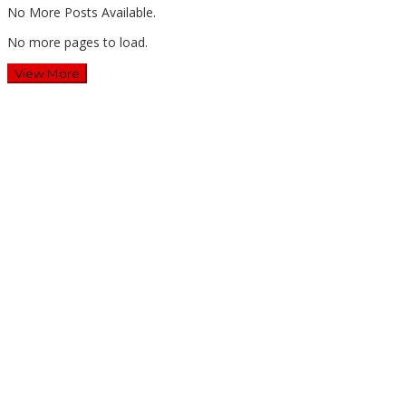
No More Posts Available.
No more pages to load.
View More
Wawali Harris Bobihoe: MPLS SMAN 10 Bekasi Cetak
Generasi Cerdas & Berkarakter
Guru SD Margahayu 2 & 8 Rela Begadang Kawal SPMB
Hingga Malam
Waluyo Purna Tugas: 36 Tahun Mengabdi, SMAN 5 Bekasi
Lepas Sang Kepala Sekolah
Dua Tahun Berturut-Turut, SMAN 15 Kota Bekasi Lahirkan
Duta GenRe Kota Bekasi
Pengabdian: Manajemen Deep Learning Pendekatan Praktik
Baik Berdampak Bagi Sekolah Dasar Swasta Se-Kecamatan
Tambun Selatan Bekasi.
Tirta Patriot Resmi Kelola Seluruh Layanan Air Minum di Kota