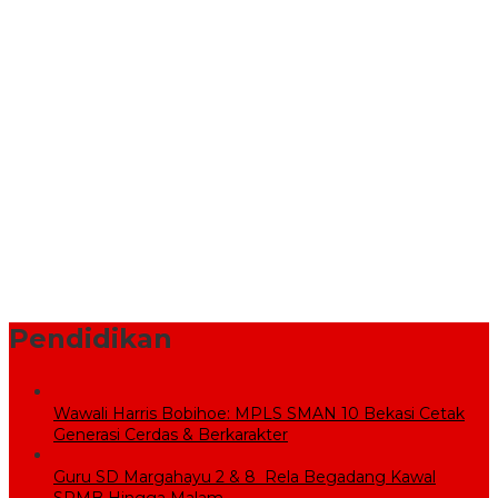
Bekasi, Wali Kota dan Plt. Bupati Bekasi Sepakat Utamakan
Pelayanan Warga.
Komisi V DPR RI Kunjungi Sekolah Rakyat, Pemkab Bekasi
Pastikan Lahan dan Calon Siswa Telah Disiapkan
Pemprov Jabar Bantu Penataan Pasar Baru Cikarang Melalui
Program CSR
BPBD Bekasi Kirim 10.000 Liter Air Bersih ke Warga Serang
Baru yang Terkena Kekeringan
Sekolah Rakyat Wujudkan Pendidikan Gratis untuk Anak
Miskin
Pendidikan
Wawali Harris Bobihoe: MPLS SMAN 10 Bekasi Cetak
Generasi Cerdas & Berkarakter
Guru SD Margahayu 2 & 8 Rela Begadang Kawal