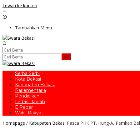
Lewati ke konten
Tambahkan Menu
Serba Serbi
Kota Bekasi
Kabupaten Bekasi
Parlementaria
Pendidikan
Lintas Daerah
E Peper
Wakil Rakyat
Homepage
/
Kabupaten Bekasi
Pasca PHK PT. Hung-A, Pemkab Beka