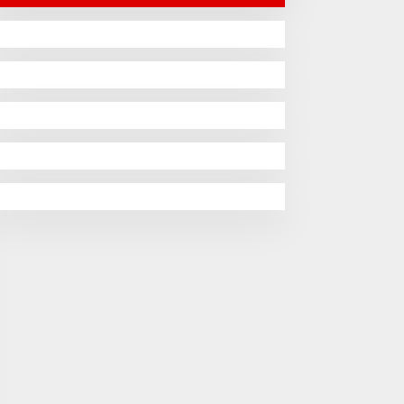
Bagi Sekolah Dasar Swasta
Se-Kecamatan Tambun
Selatan Bekasi.