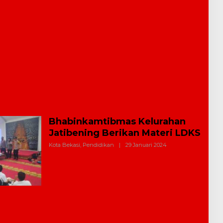
Bhabinkamtibmas Kelurahan
Jatibening Berikan Materi LDKS
Kota Bekasi
,
Pendidikan
|
29 Januari 2024
O
L
E
H
R
E
D
A
K
S
I