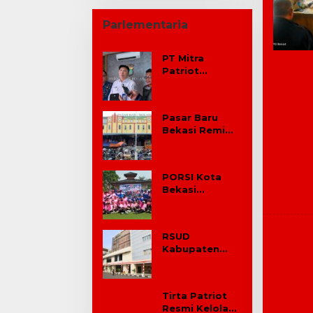
Parlementaria
PT Mitra
Patriot
Laporkan
Dugaan
Provokasi W
Pasar Baru
ke Pedagang
Bekasi Remi
Pasar Baru
Berganti
Tangan,
Dikelola oleh
PORSI Kota
PT Mitra
Bekasi
Patriot
Rayakan Hari
Jadi Ke-2
Dengan
RSUD
Kegiatan
Kabupaten
Wisata Raga
Bekasi Jaga
Layanan
Kesehatan
Tirta Patriot
Tetap Optimal
Resmi Kelola
di Tengah