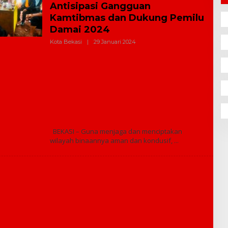
Antisipasi Gangguan
Kamtibmas dan Dukung Pemilu
Damai 2024
Kota Bekasi
|
29 Januari 2024
O
L
E
H
R
E
D
A
K
S
I
BEKASI – Guna menjaga dan menciptakan
wilayah binaannya aman dan kondusif,