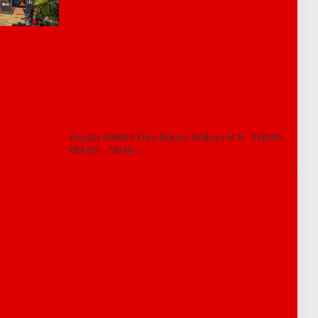
L
E
H
R
E
D
A
K
S
I
Kepala SMAN 5 Kota Bekasi, Waluyo M.Si SWARA
BEKASI – SMAN