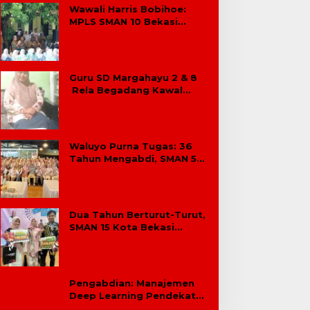
Wawali Harris Bobihoe:
MPLS SMAN 10 Bekasi
Cetak Generasi Cerdas &
Berkarakter
Guru SD Margahayu 2 & 8
Rela Begadang Kawal
SPMB Hingga Malam
Waluyo Purna Tugas: 36
Tahun Mengabdi, SMAN 5
Bekasi Lepas Sang Kepala
Sekolah
Dua Tahun Berturut-Turut,
SMAN 15 Kota Bekasi
Lahirkan Duta GenRe Kota
Bekasi
Pengabdian: Manajemen
Deep Learning Pendekatan
Praktik Baik Berdampak