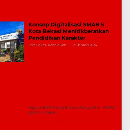
Konsep Digitalisasi SMAN 5
Kota Bekasi Menitikberatkan
Pendidikan Karakter
Kota Bekasi
,
Pendidikan
|
27 Januari 2024
O
L
E
H
R
E
D
A
K
S
I
Kepala SMAN 5 Kota Bekasi, Waluyo M.Si SWARA
BEKASI – SMAN